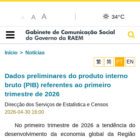
A
C
A
34°
A
Pesq
Índice
Início
Notícias
繁
简
PT
EN
Dados preliminares do produto interno
bruto (PIB) referentes ao primeiro
trimestre de 2026
Direcção dos Serviços de Estatística e Censos
2026-04-30 16:00
No primeiro trimestre de 2026 a tendência do
desenvolvimento da economia global da Região