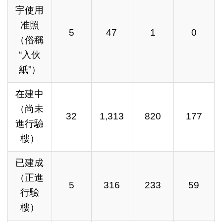
宇使用
准照
5
47
1
0
（俗稱
“入伙
紙”）
在建中
（尚未
32
1,313
820
177
進行驗
樓）
已建成
（正進
5
316
233
59
行驗
樓）