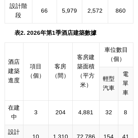
設計階
66
5,979
2,572
860
段
表
2. 2026
年第
1
季酒店建築數據
車位數目
客房建
（個）
酒店
項目
客房
築面積
建築
電
（個）
（間）
（平方
輕型
進度
單
米）
汽車
車
在建
3
204
4,881
32
8
中
設計
10
1,310
72,786
154
41