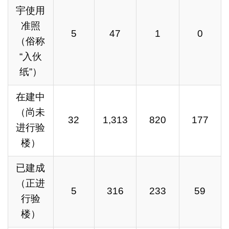
宇使用
准照
5
47
1
0
（俗称
“入伙
纸”）
在建中
（尚未
32
1,313
820
177
进行验
楼）
已建成
（正进
5
316
233
59
行验
楼）