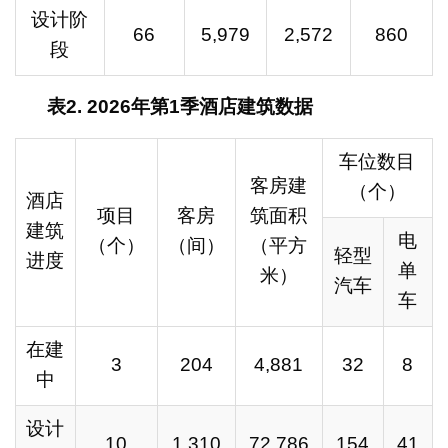
设计阶
66
5,979
2,572
860
段
表
2. 2026
年第
1
季酒店建筑数据
车位数目
客房建
（个）
酒店
项目
客房
筑面积
建筑
电
（个）
（间）
（平方
轻型
进度
单
米）
汽车
车
在建
3
204
4,881
32
8
中
设计
10
1,310
72,786
154
41