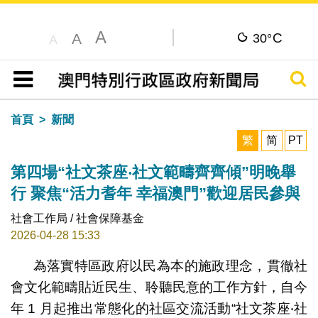
A
C
A
30°
A
搜尋
目錄
首頁
新聞
繁
简
PT
第四場“社文茶座‧社文範疇齊齊傾”明晚舉
行 聚焦“活力耆年 幸福澳門”歡迎居民參與
社會工作局 / 社會保障基金
2026-04-28 15:33
為落實特區政府以民為本的施政理念，貫徹社
會文化範疇貼近民生、聆聽民意的工作方針，自今
年 1 月起推出常態化的社區交流活動“社文茶座‧社