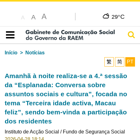
A
C
A
29°
A
Pesq
Índice
Início
Notícias
繁
简
PT
Amanhã à noite realiza-se a 4.ª sessão
da “Esplanada: Conversa sobre
assuntos sociais e cultura”, focada no
tema “Terceira idade activa, Macau
feliz”, sendo bem-vinda a participação
dos residentes
Instituto de Acção Social / Fundo de Segurança Social
2026-04-28 18:14