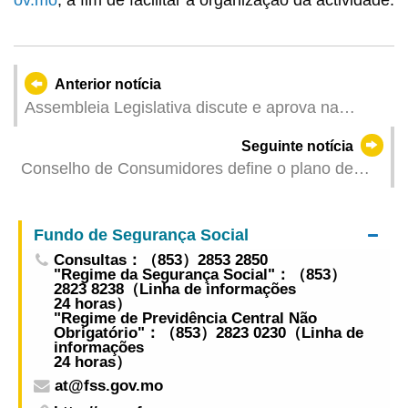
Anterior notícia
Assembleia Legislativa discute e aprova na
especialidade a proposta de lei intitulada
Seguinte notícia
“Alteração à Lei n.º 14/2021 ‒ Regime jurídico da
Conselho de Consumidores define o plano de
construção urbana”
trabalhos de defesa do consumidor para a
semana dourada do Dia 1 de Maio
Fundo de Segurança Social
Consultas：（853）2853 2850
"Regime da Segurança Social"：（853）
2823 8238（Linha de informações
24 horas）
"Regime de Previdência Central Não
Obrigatório"：（853）2823 0230（Linha de
informações
24 horas）
at@fss.gov.mo