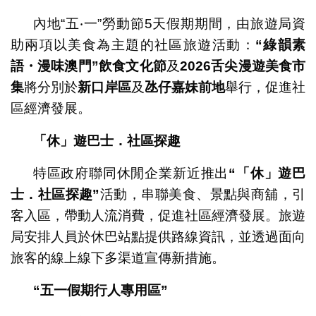
內地“五‧一”勞動節5天假期期間，由旅遊局資
助兩項以美食為主題的社區旅遊活動：
“
綠韻素
語・漫味澳門
”
飲食文化節
及
2026
舌尖漫遊美食市
集
將分別於
新口岸區
及
氹仔嘉妹前地
舉行，促進社
區經濟發展。
「休」遊巴士．社區探趣
特區政府聯同休閒企業新近推出
“
「休」遊巴
士．社區探趣
”
活動，串聯美食、景點與商舖，引
客入區，帶動人流消費，促進社區經濟發展。旅遊
局安排人員於休巴站點提供路線資訊，並透過面向
旅客的線上線下多渠道宣傳新措施。
“
五一假期行人專用區
”