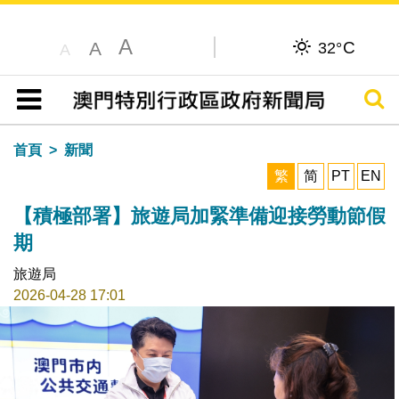
A
C
A
32°
A
搜尋
目錄
首頁
新聞
繁
简
PT
EN
【積極部署】旅遊局加緊準備迎接勞動節假
期
旅遊局
2026-04-28 17:01