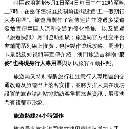
特區政府將於5月1日至4日每日中午12時至晚
上7時，在氹仔舊城區及關前後街設置“五一假期行
人專用區”。旅遊局製作了宣傳短片並透過多渠道
發放宣傳兩區人流和交通的優化措施，以及通過
《旅遊快訊》月刊協助推廣；旅遊局官方社交平台
亦鋪開系列線上推廣，包括製作遊玩攻略、周邊打
卡景點及短視頻等宣傳介紹；澳門旅遊吉祥物
“
麥
麥
”
也將現身行人專用區
與居民旅客互動拍照。
旅遊局又特別提醒旅行社注意行人專用區的交
通改道及旅遊巴上落客安排，並將安排人員在現場
設置的旅遊諮詢站協助訪客掌握旅遊資訊，展現澳
門有禮都市形象。
旅遊熱線
24
小時運作
旅遊局各旅客詢問處亦將因應情況增加人手，