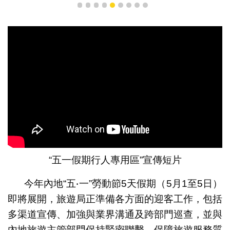
1
2
3
4
5
6
7
8
9
“五一假期行人專用區”宣傳短片
今年內地“五‧一”勞動節5天假期（5月1至5日）
即將展開，旅遊局正準備各方面的迎客工作，包括
多渠道宣傳、加強與業界溝通及跨部門巡查，並與
內地旅遊主管部門保持緊密聯繫，保障旅遊服務質