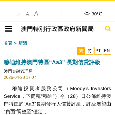
A
C
A
30°
A
搜尋
目錄
首頁
新聞
繁
简
PT
EN
穆迪維持澳門特區“Aa3” 長期信貸評級
澳門金融管理局
2026-04-28 17:07
穆迪投資者服務公司（Moody’s Investors
Service，下簡稱“穆迪”）今（28）日公佈維持澳
門特區的“Aa3”長期發行人信貸評級，評級展望由
“負面”調整至“穩定”。