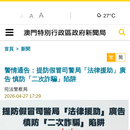
A
C
A
27°
A
搜尋
目錄
首頁
新聞
繁
简
警情通告：提防假冒司警局「法律援助」廣
告 慎防「二次詐騙」陷阱
司法警察局
2026-04-27 17:29