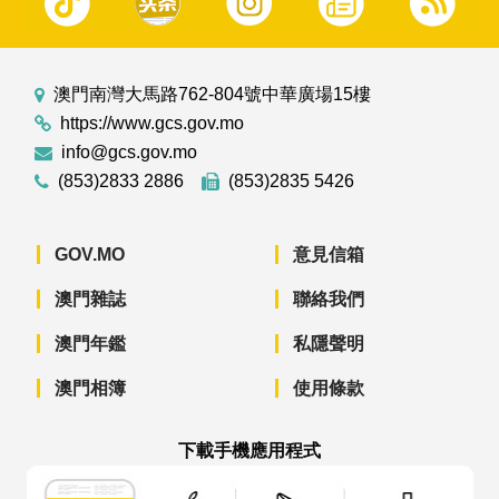
澳門南灣大馬路762-804號中華廣場15樓
https://www.gcs.gov.mo
info@gcs.gov.mo
(853)2833 2886
(853)2835 5426
GOV.MO
意見信箱
澳門雜誌
聯絡我們
澳門年鑑
私隱聲明
澳門相簿
使用條款
下載手機應用程式
澳門政府新聞 APP - App Store 下載
澳門政府新聞 APP - Googl
澳門政府新聞 