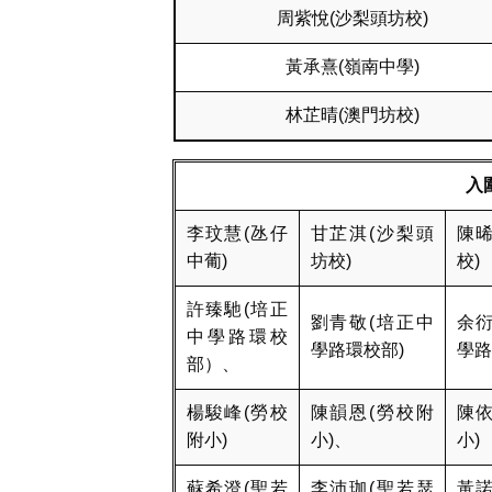
周紫悅(沙梨頭坊校)
黃承熹(嶺南中學)
林芷晴(澳門坊校)
入
李玟慧(氹仔
甘芷淇(沙梨頭
陳晞
中葡)
坊校)
校)
許臻馳(培正
劉青敬(培正中
余衍
中學路環校
學路環校部)
學路
部）、
楊駿峰(勞校
陳韻恩(勞校附
陳依
附小)
小)、
小)
蘇希澄(聖若
李沛珈(聖若瑟
黃諾