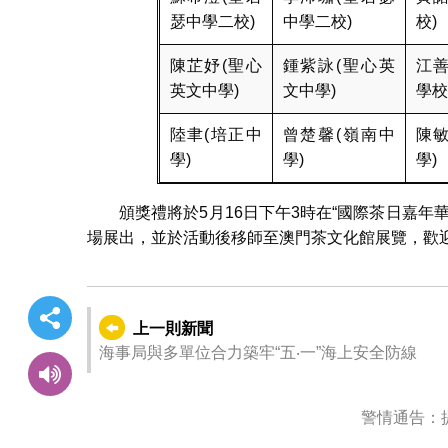
瑟中學二校)
中學二校)
校)
陳芷妤(聖心
鍾紫詠(聖心英
江善
英文中學)
文中學)
學校
陸聿(培正中
曾楚馨(嶺南中
陳敏
學)
學)
學)
頒獎禮將於5月16日下午3時在“國際茶日嘉
場展出，並於活動後移師至澳門茶文化館展覽，歡
上一則新聞
海事局與多單位合力築牢“五‧一”海上安全防線
警情通告：