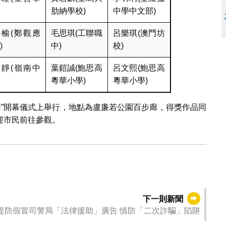
肋納學校)
中學中文部)
榆(鄭觀應
毛思琪(工聯職
呂樂琪(澳門坊
)
中)
校)
靜(嶺南中
葉鎧誠(鮑思高
呂文熙(鮑思高
粵華小學)
粵華小學)
年華”開幕儀式上舉行，地點為盧廉若公園百步廊，得獎作品同
迎市民前往參觀。
下一則新聞
提防假冒司警局「法律援助」廣告 慎防「二次詐騙」陷阱