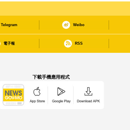
Telegram
Weibo
電子報
RSS
下載手機應用程式
澳門政府新聞 APP - App Store 下載
澳門政府新聞 APP - Google Pla
澳門政府新聞 APP -