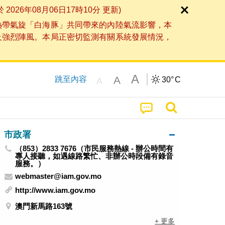
6年08月06日17時10分 更新)
熱帶氣旋「白海豚」共同帶來的內陸氣流影響，本
及強烈陣風。本局正密切監測有關系統發展情況，
A
A
跳至內容
30°
C
A
市政署
（853）2833 7676（市民服務熱線 - 辦公時間有
專人接聽，如遇線路繁忙、非辦公時段備有錄音
服務。）
webmaster@iam.gov.mo
http://www.iam.gov.mo
澳門新馬路163號
+ 更多