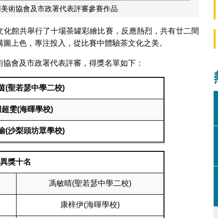
門美術協會及市政署代表評審參賽作品
文化館共舉行了十場茶罐彩繪比賽，反應熱烈，共有廿二間
構圖上色，專注投入，從比賽中體驗茶文化之美。
術協會及市政署代表評審，得獎名單如下：
茵(聖若瑟中學二校)
超雯(海暉學校)
瑜(沙梨頭坊眾學校)
異獎十名
馮敏晴(聖若瑟中學二校)
康梓伊(海暉學校)