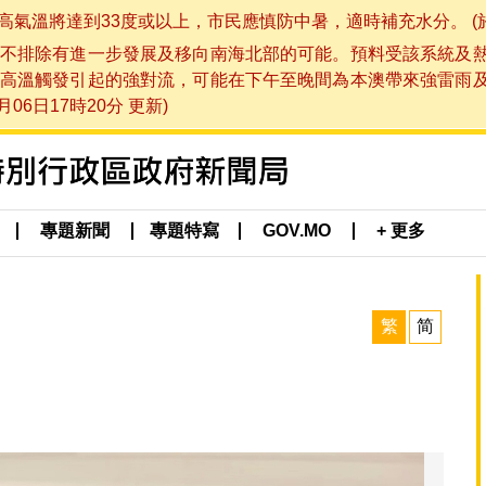
將達到33度或以上，市民應慎防中暑，適時補充水分。 (於 202
不排除有進一步發展及移向南海北部的可能。預料受該系統及
高溫觸發引起的強對流，可能在下午至晚間為本澳帶來強雷雨
06日17時20分 更新)
專題新聞
專題特寫
GOV.MO
+ 更多
繁
简