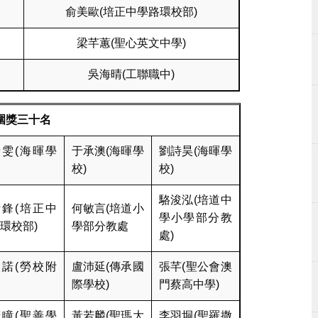
俞美歐(培正中學路環校部)
梁芊蕙(聖心英文中學)
吳海晴(工聯職中)
圍獎三十名
雯(海暉學
于承澳(海暉學
劉詩昊(海暉學
校)
校)
駱浚泓(培道中
鋒(培正中
何敏言(培道小
學小學部分教
環校部)
學部分教處
處)
諾(勞校附
盧沛延(傳承國
張芊(聖公會澳
際學校)
門蔡高中學)
瞳(聖善學
黃若麟(聖瑪大
李羽垌(聖羅撒