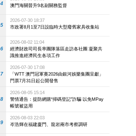
4
澳門海關晉升9名副關務監督
2026-07-30 18:37
5
市政署8月1至7日設臨時大型廢舊家具收集站
2026-08-02 11:04
6
經濟財政司司長率團隊落區走訪各社團 凝聚共
識推進經濟民生各項工作
2026-07-30 17:08
7
「WTT 澳門冠軍賽2026由銀河娛樂集團呈獻」
門票7月31日起公開發售
2026-08-05 15:14
8
警情通告：提防網購“掃碼登記”詐騙 以免MPay
帳號被盜用
2026-08-03 22:03
9
岑浩輝在福建廈門、龍岩兩市考察調研