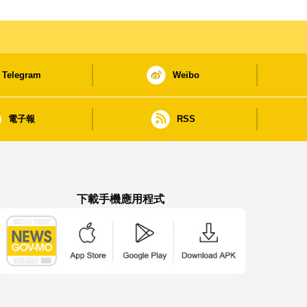
Telegram
Weibo
電子報
RSS
下載手機應用程式
澳門政府新聞 APP - App Store 下載
澳門政府新聞 APP - Google Pla
澳門政府新聞 APP -