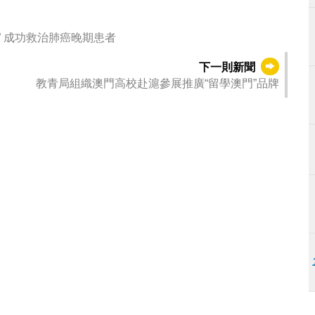
琴澳醫療協作精準高效 實施創新“冷凍射頻消融術” 成功救治肺癌晚期患者
下一則新聞
教青局組織澳門高校赴滬參展推廣“留學澳門”品牌