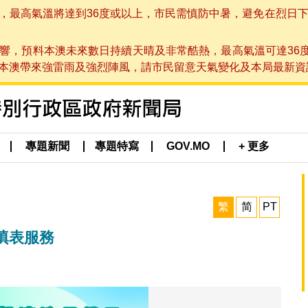
高氣溫將達到36度或以上，市民需慎防中暑，避免在烈日下進行戶
響，預料本澳未來數日持續天晴及非常酷熱，最高氣溫可達36
帶來強雷雨及強烈陣風，請市民留意天氣變化及本局最新資訊。(於 2
專題新聞
專題特寫
GOV.MO
+ 更多
繁
简
PT
填表服務