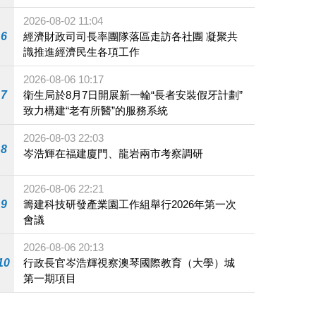
施
2026-08-02 11:04
6
經濟財政司司長率團隊落區走訪各社團 凝聚共
識推進經濟民生各項工作
2026-08-06 10:17
7
衛生局於8月7日開展新一輪“長者安裝假牙計劃”
致力構建“老有所醫”的服務系統
2026-08-03 22:03
8
岑浩輝在福建廈門、龍岩兩市考察調研
2026-08-06 22:21
9
籌建科技研發產業園工作組舉行2026年第一次
會議
2026-08-06 20:13
10
行政長官岑浩輝視察澳琴國際教育（大學）城
第一期項目