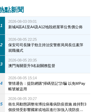
熱點新聞
2026-08-03 09:01
1
新城A區A1至A4及A12地段經屋單位售價公佈
2026-08-05 22:25
2
保安司司長陳子勁主持治安警察局局長伍素萍
就職儀式
2026-08-05 20:35
3
澳門海關晉升9名副關務監督
2026-08-05 15:14
4
警情通告：提防網購“掃碼登記”詐騙 以免MPay
帳號被盜用
2026-08-05 20:27
5
衛生局動態調整埃博拉病毒病防疫措施 維持對3
個疫情受影響國家或地區進行加強入境防疫措