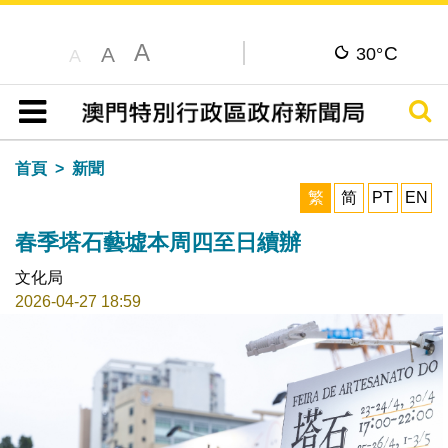
A
C
A
30°
A
搜尋
目錄
首頁
新聞
繁
简
PT
EN
春季塔石藝墟本周四至日續辦
文化局
2026-04-27 18:59