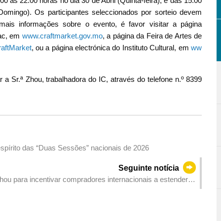
0 às 22:00 horas no dia 30 de Abril (Quinta-feira), e das 15:00
Domingo). Os participantes seleccionados por sorteio devem
ais informações sobre o evento, é favor visitar a página
iac, em
www.craftmarket.gov.mo
, a página da Feira de Artes de
aftMarket
, ou a página electrónica do Instituto Cultural, em
ww
 a Sr.ª Zhou, trabalhadora do IC, através do telefone n.º 8399
Governo da RAEM realiza sessão de divulgação do espírito das “Duas Sessões” nacionais de 2026
Seguinte notícia
zhou para incentivar compradores internacionais a estender