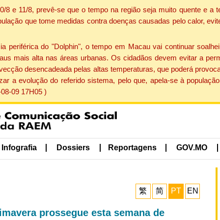
 10/8 e 11/8, prevê-se que o tempo na região seja muito quente e 
pulação que tome medidas contra doenças causadas pelo calor, evite 
periférica do "Dolphin", o tempo em Macau vai continuar soalheir
aus mais alta nas áreas urbanas. Os cidadãos devem evitar a perm
vecção desencadeada pelas altas temperaturas, que poderá provocar
izar a evolução do referido sistema, pelo que, apela-se à popula
-08-09 17H05 )
Infografia
Dossiers
Reportagens
GOV.MO
繁
简
PT
EN
Primavera prossegue esta semana de