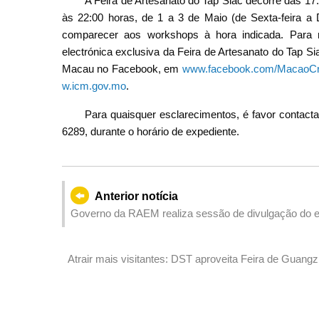
A Feira de Artesanato do Tap Siac decorre das 17:0
às 22:00 horas, de 1 a 3 de Maio (de Sexta-feira a 
comparecer aos workshops à hora indicada. Para m
electrónica exclusiva da Feira de Artesanato do Tap S
Macau no Facebook, em
www.facebook.com/MacaoCr
w.icm.gov.mo
.
Para quaisquer esclarecimentos, é favor contactar
6289, durante o horário de expediente.
Anterior notícia
Atrair mais visitantes: DST aproveita Feira de Guang
viagem a Macau