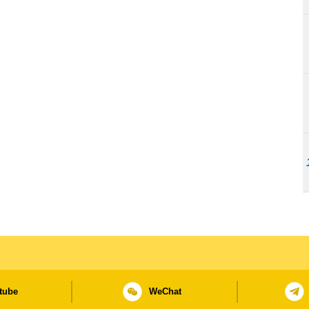
tube
WeChat