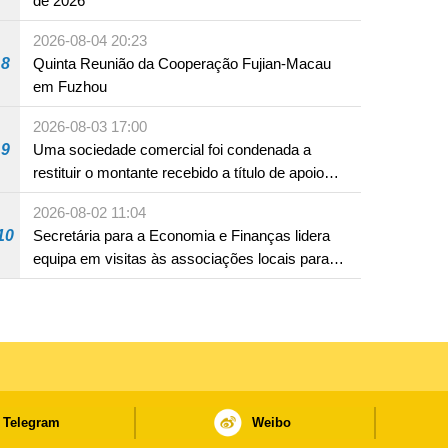
de 2026
2026-08-04 20:23
8
Quinta Reunião da Cooperação Fujian-Macau
em Fuzhou
2026-08-03 17:00
9
Uma sociedade comercial foi condenada a
restituir o montante recebido a título de apoio
pecuniário para combater a epidemia de 2022,
2026-08-02 11:04
por não ter sido provado que reunia os
10
Secretária para a Economia e Finanças lidera
requisitos para a sua atribuição
equipa em visitas às associações locais para
consolidar consensos e promover os trabalhos
nas áreas económica e social
Telegram
Weibo