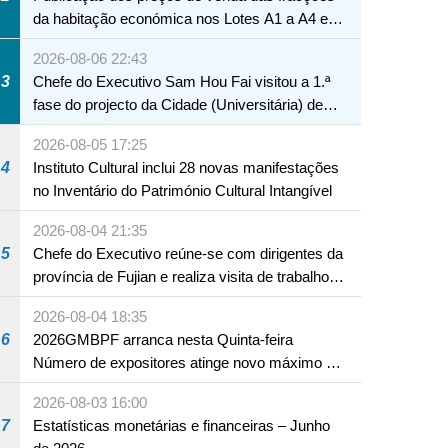
da habitação económica nos Lotes A1 a A4 e
A12 da Zona A dos Novos Aterros
2026-08-06 22:43
3
Chefe do Executivo Sam Hou Fai visitou a 1.ª
fase do projecto da Cidade (Universitária) de
Educação Internacional de Macau e Hengqin
2026-08-05 17:25
4
Instituto Cultural inclui 28 novas manifestações
no Inventário do Património Cultural Intangível
2026-08-04 21:35
5
Chefe do Executivo reúne-se com dirigentes da
província de Fujian e realiza visita de trabalho
em Fuzhou
2026-08-04 18:35
6
2026GMBPF arranca nesta Quinta-feira
Número de expositores atinge novo máximo em
18 anos
2026-08-03 16:00
7
Estatísticas monetárias e financeiras – Junho