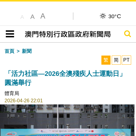
A
C
A
30°
A
搜尋
目錄
首頁
新聞
繁
简
PT
「活力社區—2026全澳殘疾人士運動日」
圓滿舉行
體育局
2026-04-26 22:01