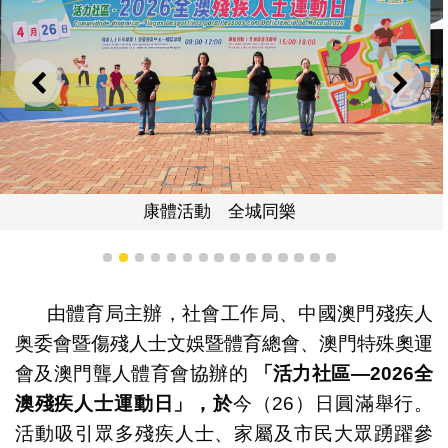
上一則
下一
康體活動 全城同樂
1
2
3
4
5
6
7
8
9
10
11
12
13
14
15
由體育局主辦，社會工作局、中國澳門殘疾人
奥委會暨傷殘人士文娛暨體育總會、澳門特殊奧運
會及澳門聾人體育會協辦的
「活力社區
—2026
全
澳殘疾人士運動日」，於
今（26）日圓滿舉行。
活動吸引眾多殘疾人士、家屬及市民大眾踴躍參