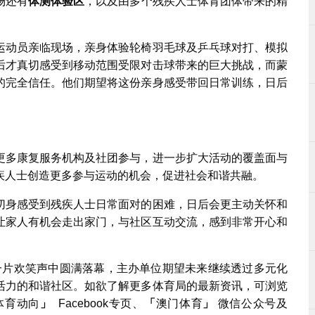
场还有
体测体验区
，以及由多个残疾人士体育团体带来的精
运动员亲临现场，亲身体验轮椅羽毛球及乒乓球对打、模拟
后才真切感受到移动范围受限对击球带来的巨大挑战，而蒙
的完全信任。他们期望将这份亲身感受带回日常训练，日后
更多康复服务机构及社团参与，进一步扩大活动的覆盖面与
疾人士创造更多参与运动的机会，促进社会和谐共融。
切身感受到残疾人士日常面对的困难，日后会更主动关怀和
让家人有机会走出家门，与社区互动交流，感到非常开心和
片欢笑声中圆满落幕，主办单位期望未来继续透过多元化
活力的和谐社区。如欲了解更多体育局的最新资讯，可浏览
体育动向
」
Facebook专页、
「
澳门体育
」
微信公众号及