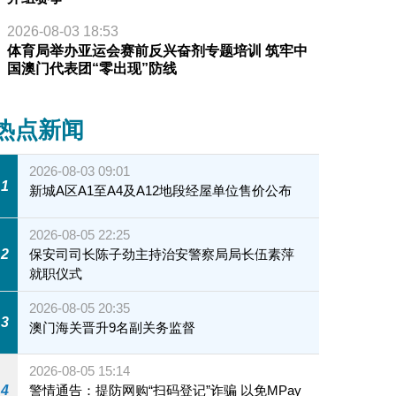
2026-08-03 18:53
体育局举办亚运会赛前反兴奋剂专题培训 筑牢中
国澳门代表团“零出现”防线
热点新闻
2026-08-03 09:01
1
新城A区A1至A4及A12地段经屋单位售价公布
2026-08-05 22:25
2
保安司司长陈子劲主持治安警察局局长伍素萍
就职仪式
2026-08-05 20:35
3
澳门海关晋升9名副关务监督
2026-08-05 15:14
4
警情通告：提防网购“扫码登记”诈骗 以免MPay