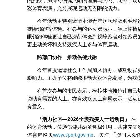
的挑战，加深对伤健共融的理解与共鸣。此外，现
彩体育表演，充分展现运动无界限的活力。
今年活动更特别邀请本澳青年乒乓球及羽毛球
视障领跑等体验。有参与的运动员表示，坐上轮椅
眼领跑体验更让自己深刻体会到视障跑者对领跑员
更主动关怀和支持残疾人士参与体育运动。
跨部门协作 推动伤健共融
今年首度邀请社会工作局加入协办，成功动员
影响力。主办单位将继续推动大众体育发展，为残
有首次参与的市民表示，模拟体验摊位让自己
协助有需要的人士。亦有残疾人士家属表示，活动
有意义。
「活力社区
—2026
全澳残疾人士运动日」
在一
的体育活动，传递伤健共融的积极讯息，共建充满
体育局网页
www.sport.gov.mo
、关注
「
澳门大众