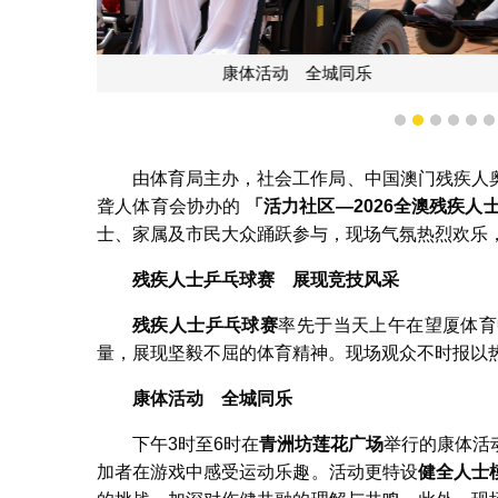
康体
1
2
3
4
5
由体育局主办，社会工作局、中国澳门残疾人
聋人体育会协办的
「活力社区
—2026
全澳残疾人
士、家属及市民大众踊跃参与，现场气氛热烈欢乐
残疾人士乒乓球赛 展现竞技风采
残疾人士乒乓球赛
率先于当天上午在望厦体育
量，展现坚毅不屈的体育精神。现场观众不时报以
康体活动 全城同乐
下午3时至6时在
青洲坊莲花广场
举行的康体活
加者在游戏中感受运动乐趣。活动更特设
健全人士