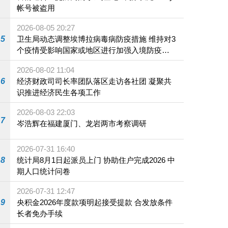
帐号被盗用
2026-08-05 20:27
5
卫生局动态调整埃博拉病毒病防疫措施 维持对3
个疫情受影响国家或地区进行加强入境防疫措
施
2026-08-02 11:04
6
经济财政司司长率团队落区走访各社团 凝聚共
识推进经济民生各项工作
2026-08-03 22:03
7
岑浩辉在福建厦门、龙岩两市考察调研
2026-07-31 16:40
8
统计局8月1日起派员上门 协助住户完成2026 中
期人口统计问卷
2026-07-31 12:47
9
央积金2026年度款项明起接受提款 合发放条件
长者免办手续