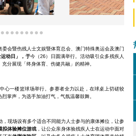
活动 全城同乐
6
7
8
9
10
11
12
13
14
15
奥委会暨伤残人士文娱暨体育总会、澳门特殊奥运会及澳门
士运动日」，于
今（26）日圆满举行。活动吸引众多残疾人
，充分展现「终身体育、伤健共融」的精神。
中心一楼篮球场举行。参赛者全力以赴，在球桌上切磋较
热烈掌声，为选手加油打气，气氛温馨鼓舞。
动，现场设有多个适合不同能力人士参与的康体摊位，让参
模拟体验摊位游戏
，让公众亲身体验残疾人士在运动中面对