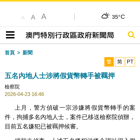
A
C
A
35°
A
搜尋
目錄
首頁
新聞
繁
简
PT
五名內地人士涉將假貨幣轉手被羈押
檢察院
2026-04-23 16:46
上月，警方偵破一宗涉嫌將假貨幣轉手的案
件，拘捕多名內地人士，案件已移送檢察院偵辦，
目前五名嫌犯已被羈押候審。