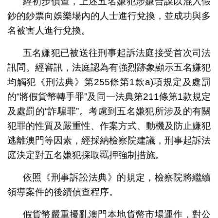
經初步偵查，上述五名嫌犯涉嫌合謀以混入假
鈔的鈔票向娛樂場內的人士進行兌換，並成功與多
名被害人進行兌換。
五名嫌犯已被送往刑事起訴法庭接受首次司法
訊問。經審訊，法庭認為有強烈跡象顯示五名嫌犯
均觸犯《刑法典》第255條第1款a)項規定及處罰
的“將假貨幣轉手罪”及同一法典第211條第1款規定
及處罰的“詐騙罪”。考慮到五名嫌犯所涉及的有關
犯罪的性質及嚴重性、作案方式、動機及防止嫌犯
逃離澳門等因素，經採納檢察院建議，刑事起訴法
庭決定對五名嫌犯採取羈押強制措施。
依照《刑事訴訟法典》的規定，檢察院將繼續
領導案件的後續偵查程序。
假貨幣嚴重擾亂澳門本地貨幣市場運作，對公