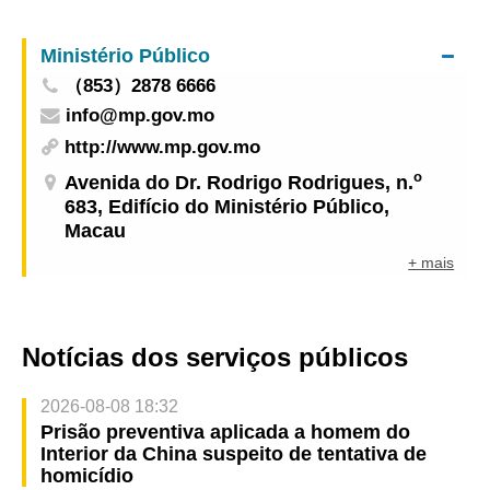
exploração do serviço público de estacionamento
de seis parques, incluindo o Bairro da Ilha Verde
Ministério Público
e o Cheng Tou
（853）2878 6666
info@mp.gov.mo
http://www.mp.gov.mo
o
Avenida do Dr. Rodrigo Rodrigues, n.
683, Edifício do Ministério Público,
Macau
+ mais
Notícias dos serviços públicos
2026-08-08 18:32
Prisão preventiva aplicada a homem do
Interior da China suspeito de tentativa de
homicídio