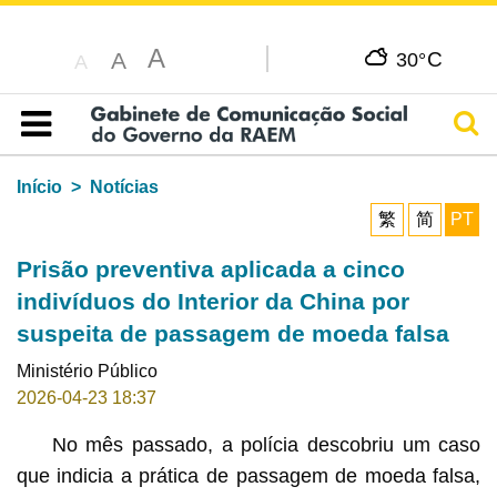
A
C
A
30°
A
Pesq
Índice
Início
Notícias
繁
简
PT
Prisão preventiva aplicada a cinco
indivíduos do Interior da China por
suspeita de passagem de moeda falsa
Ministério Público
2026-04-23 18:37
No mês passado, a polícia descobriu um caso
que indicia a prática de passagem de moeda falsa,