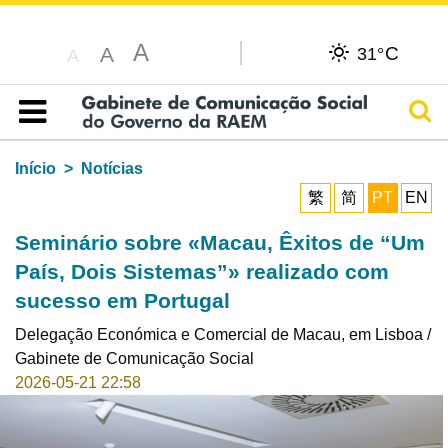
A
C
A
31°
A
Pesq
Índice
Início
Notícias
繁
简
PT
EN
Seminário sobre «Macau, Êxitos de “Um
País, Dois Sistemas”» realizado com
sucesso em Portugal
Delegação Económica e Comercial de Macau, em Lisboa /
Gabinete de Comunicação Social
2026-05-21 22:58