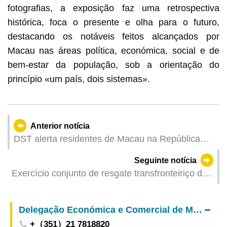
fotografias, a exposição faz uma retrospectiva
histórica, foca o presente e olha para o futuro,
destacando os notáveis feitos alcançados por
Macau nas áreas política, económica, social e de
bem-estar da população, sob a orientação do
princípio «um país, dois sistemas».
Anterior notícia
DST alerta residentes de Macau na República
Democrática do Congo para prevenção do surto
Seguinte notícia
de Ébola
Exercício conjunto de resgate transfronteiriço da
Grande Baía Guangdong-Hong Kong-Macau
denominado “Liancheng-2026” foi realizado com
Delegação Económica e Comercial de Macau, em Lisboa
sucesso
+（351）21 7818820