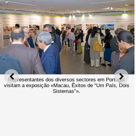
ANTERIOR
SEGU
Representantes dos diversos sectores em Portugal
visitam a exposição «Macau, Êxitos de “Um País, Dois
Sistemas”».