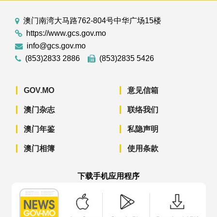
澳门南湾大马路762-804号中华广场15楼
https://www.gcs.gov.mo
info@gcs.gov.mo
(853)2833 2886
(853)2835 5426
GOV.MO
意见信箱
澳门杂志
联络我们
澳门年鉴
私隐声明
澳门相簿
使用条款
下载手机应用程序
澳门政府新闻 APP - App Store 下载
澳门政府新闻 APP - Googl
澳门政府新闻 