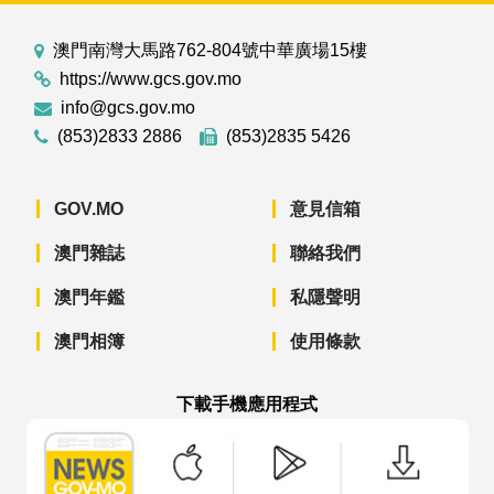
澳門南灣大馬路762-804號中華廣場15樓
https://www.gcs.gov.mo
info@gcs.gov.mo
(853)2833 2886
(853)2835 5426
GOV.MO
意見信箱
澳門雜誌
聯絡我們
澳門年鑑
私隱聲明
澳門相簿
使用條款
下載手機應用程式
澳門政府新聞 APP - App Store 下載
澳門政府新聞 APP - Googl
澳門政府新聞 