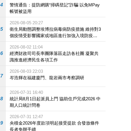
4
警情通告：提防網購“掃碼登記”詐騙 以免MPay
帳號被盜用
2026-08-05 20:27
5
衛生局動態調整埃博拉病毒病防疫措施 維持對3
個疫情受影響國家或地區進行加強入境防疫措
施
2026-08-02 11:04
6
經濟財政司司長率團隊落區走訪各社團 凝聚共
識推進經濟民生各項工作
2026-08-03 22:03
7
岑浩輝在福建廈門、龍岩兩市考察調研
2026-07-31 16:40
8
統計局8月1日起派員上門 協助住戶完成2026 中
期人口統計問卷
2026-07-31 12:47
9
央積金2026年度款項明起接受提款 合發放條件
長者免辦手續