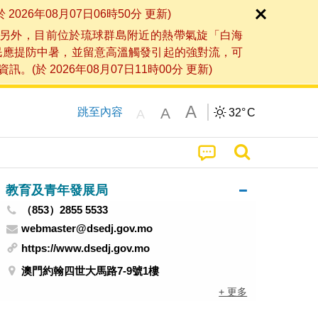
6年08月07日06時50分 更新)
另外，目前位於琉球群島附近的熱帶氣旋「白海
民應提防中暑，並留意高溫觸發引起的強對流，可
2026年08月07日11時00分 更新)
A
A
跳至內容
32°
C
A
教育及青年發展局
（853）2855 5533
webmaster@dsedj.gov.mo
https://www.dsedj.gov.mo
澳門約翰四世大馬路7-9號1樓
+ 更多