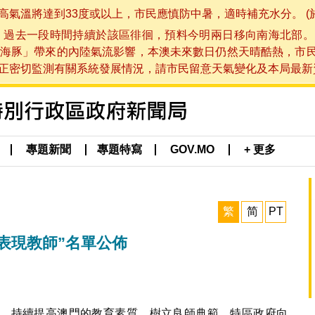
將達到33度或以上，市民應慎防中暑，適時補充水分。 (於 202
，過去一段時間持續於該區徘徊，預料今明兩日移向南海北部。
海豚」帶來的內陸氣流影響，本澳未來數日仍然天晴酷熱，市
切監測有關系統發展情況，請市民留意天氣變化及本局最新資訊。(於 
專題新聞
專題特寫
GOV.MO
+ 更多
繁
简
PT
卓越表現教師”名單公佈
，持續提高澳門的教育素質，樹立良師典範，特區政府向