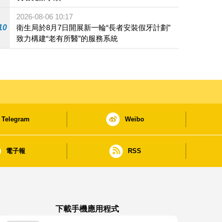
2026-08-06 10:17
10
衛生局於8月7日開展新一輪“長者安裝假牙計劃”
致力構建“老有所醫”的服務系統
Telegram
Weibo
電子報
RSS
下載手機應用程式
澳門政府新聞 APP - App Store 下載
澳門政府新聞 APP - Google Pla
澳門政府新聞 APP -