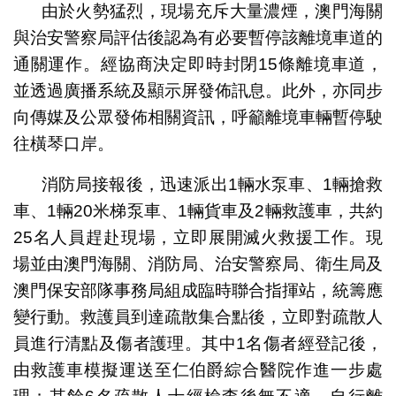
由於火勢猛烈，現場充斥大量濃煙，澳門海關
與治安警察局評估後認為有必要暫停該離境車道的
通關運作。經協商決定即時封閉15條離境車道，
並透過廣播系統及顯示屏發佈訊息。此外，亦同步
向傳媒及公眾發佈相關資訊，呼籲離境車輛暫停駛
往橫琴口岸。
消防局接報後，迅速派出1輛水泵車、1輛搶救
車、1輛20米梯泵車、1輛貨車及2輛救護車，共約
25名人員趕赴現場，立即展開滅火救援工作。現
場並由澳門海關、消防局、治安警察局、衛生局及
澳門保安部隊事務局組成臨時聯合指揮站，統籌應
變行動。救護員到達疏散集合點後，立即對疏散人
員進行清點及傷者護理。其中1名傷者經登記後，
由救護車模擬運送至仁伯爵綜合醫院作進一步處