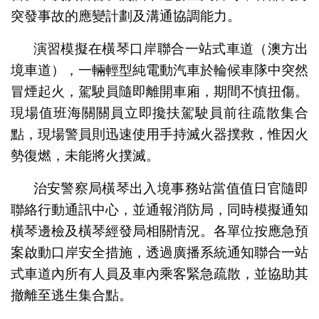
突發事故的應變計劃及溝通協調能力。
演習模擬在橫琴口岸聯合一站式車道（澳方出
境車道），一輛輕型純電動汽車於輪候車隊中突然
冒煙起火，駕駛員隨即離開車廂，期間不慎扭傷。
現場值班海關關員立即攙扶駕駛員前往疏散集合
點，現場警員則迅速使用手持滅火器撲救，惟因火
勢復燃，未能將火撲滅。
治安警察局橫琴出入境事務站當值值日官隨即
聯絡行動通訊中心，並通報消防局，同時模擬通知
橫琴邊檢及橫琴經發局相關情況。各單位按應急預
案啟動口岸安全措施，透過廣播系統通知聯合一站
式車道內所有人員及車內乘客緊急疏散，並協助其
撤離至逃生集合點。