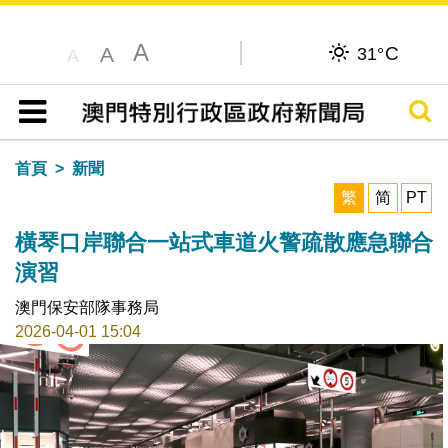
A
C
A
31°
A
搜尋
目錄
首頁
新聞
繁
简
PT
橫琴口岸聯合一站式車道火警疏散應急聯合
演習
澳門保安部隊事務局
2026-04-01 15:04