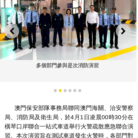
上一則
下一
多個部門參與是次消防演習
1
2
3
4
5
6
澳門保安部隊事務局聯同澳門海關、治安警察
局、消防局及衛生局，於4月1日凌晨00時30分在
橫琴口岸聯合一站式車道舉行火警疏散應急聯合演
習。本次演習旨在測試車道發生火警時，各部門對