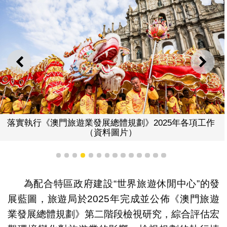
上一則
下一
落實執行《澳門旅遊業發展總體規劃》2025年各項工作
（資料圖片）
1
2
3
4
5
6
7
8
9
10
11
12
13
14
為配合特區政府建設“世界旅遊休閒中心”的發
展藍圖，旅遊局於2025年完成並公佈《澳門旅遊
業發展總體規劃》第二階段檢視研究，綜合評估宏