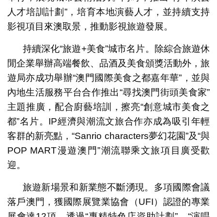
人才培訓計劃”，培育本地演藝人才，並持續支持
影視項目來澳取景，推動影視旅遊發展。
持續深化“旅遊+美食”城市名片。除綜合旅遊休
閒企業舉辦高端餐飲、品酒及美食頒獎活動外，旅
遊局亦成功舉辦“澳門國際美食之都嘉年華”，並與
內地生活服務平台合作推出“尋找澳門街頭美食家”
主題推廣，配合廚藝培訓，擦亮“創意城市美食之
都”名片。IP經濟與潮流文旅合作亦成為吸引年輕
客群的新亮點，“Sanrio characters夢幻花園”及“與
POP MART漫遊澳門”潮流聯乘文旅項目廣受歡
迎。
旅遊新場景和新業態不斷湧現。多項國際會議
落戶澳門，獲國際展覽業協會（UFI）認證的專業
展會達12項。透過“專精特色店資助計劃”、“演唱