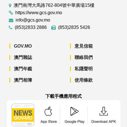
澳門南灣大馬路762-804號中華廣場15樓
https://www.gcs.gov.mo
info@gcs.gov.mo
(853)2833 2886
(853)2835 5426
GOV.MO
意見信箱
澳門雜誌
聯絡我們
澳門年鑑
私隱聲明
澳門相簿
使用條款
下載手機應用程式
澳門政府新聞 APP - App Store 下載
澳門政府新聞 APP - Googl
澳門政府新聞 