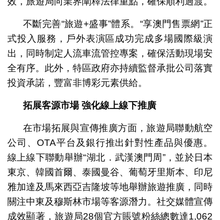
效，旅遊局向業界闡釋法律重點，確保順利過渡。
不斷完善“旅遊+盛事”體系。“享澳門售票網”正
式投入服務，戶外表演區成功完成多場國際級演
出，同時制定人流車流管控專案，確保活動現場安
全有序。此外，特區政府亦持續監督承批公司落實
投資承諾，豐富非博彩元素供給。
拓展客源市場
強化線上線下推廣
在市場拓展與宣傳推廣方面，旅遊局聯動航空
公司、OTA平台及銀行推出針對性產品與優惠。
線上線下聯動舉辦“湖北．武漢澳門周”，並於日本
東京、韓國首爾、泰國曼谷、葡萄牙里斯本、印尼
雅加達及馬來西亞吉隆坡等地舉辦旅遊推廣，同時
關注中東及穆斯林市場等客源潛力。社交媒體宣傳
成效顯著，旅遊局28個官方賬號粉絲總數達1,062