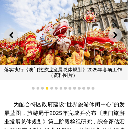
上一则
下一
落实执行《澳门旅游业发展总体规划》2025年各项工作
（资料图片）
1
2
3
4
5
6
7
8
9
10
11
12
13
14
为配合特区政府建设“世界旅游休闲中心”的发
展蓝图，旅游局于2025年完成并公布《澳门旅游
业发展总体规划》第二阶段检视研究，综合评估宏