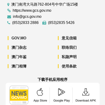
澳门南湾大马路762-804号中华广场15楼
https://www.gcs.gov.mo
info@gcs.gov.mo
(853)2833 2886
(853)2835 5426
GOV.MO
意见信箱
澳门杂志
联络我们
澳门年鉴
私隐声明
澳门相簿
使用条款
下载手机应用程序
澳门政府新闻 APP - App Store 下载
澳门政府新闻 APP - Googl
澳门政府新闻 