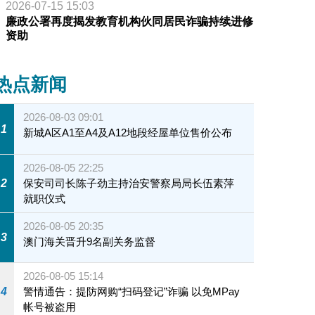
2026-07-15 15:03
廉政公署再度揭发教育机构伙同居民诈骗持续进修
资助
热点新闻
2026-08-03 09:01
1
新城A区A1至A4及A12地段经屋单位售价公布
2026-08-05 22:25
2
保安司司长陈子劲主持治安警察局局长伍素萍
就职仪式
2026-08-05 20:35
3
澳门海关晋升9名副关务监督
2026-08-05 15:14
4
警情通告：提防网购“扫码登记”诈骗 以免MPay
帐号被盗用