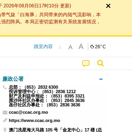
6年08月06日17时10分 更新)
热带气旋「白海豚」共同带来的内陆气流影响，本
及强烈阵风。本局正密切监测有关系统发展情况，
A
A
跳至内容
26°
C
A
廉政公署
总部：（853）2832 6300
投诉管理中心：（853）2836 1212
财产及利益申报处：（853）8395 3321
黑沙环社区办事处：（853）2845 3636
氹仔社区办事处：（853）2836 3636
ccac@ccac.org.mo
https://www.ccac.org.mo
澳门冼星海大马路 105 号「金龙中心」17 楼 (总