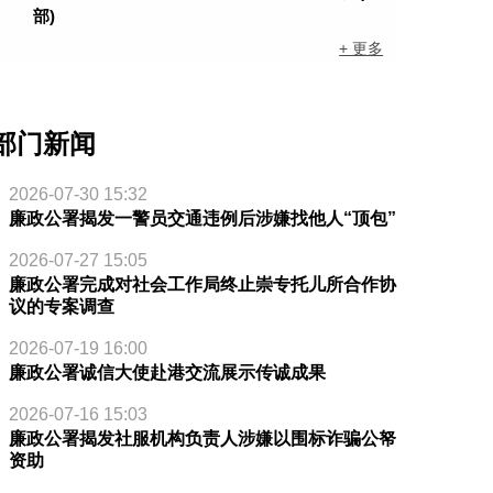
部)
+ 更多
部门新闻
2026-07-30 15:32
廉政公署揭发一警员交通违例后涉嫌找他人“顶包”
2026-07-27 15:05
廉政公署完成对社会工作局终止崇专托儿所合作协
议的专案调查
2026-07-19 16:00
廉政公署诚信大使赴港交流展示传诚成果
2026-07-16 15:03
廉政公署揭发社服机构负责人涉嫌以围标诈骗公帑
资助