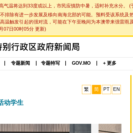
将达到33度或以上，市民应慎防中暑，适时补充水分。 (于 202
不排除有进一步发展及移向南海北部的可能。预料受该系统及
高温触发引起的强对流，可能在下午至晚间为本澳带来强雷雨
07日00时05分 更新)
专题新闻
专题特写
GOV.MO
+ 更多
繁
简
PT
EN
活动学生