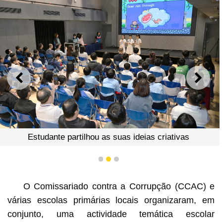
ANTERIOR
SEGU
Estudante partilhou as suas ideias criativas
1
2
3
O Comissariado contra a Corrupção (CCAC) e
várias escolas primárias locais organizaram, em
conjunto, uma actividade temática escolar