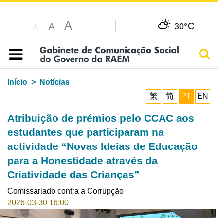
A
C
A
30°
A
Pesq
Índice
Início
Notícias
繁
简
PT
EN
Atribuição de prémios pelo CCAC aos
estudantes que participaram na
actividade “Novas Ideias de Educação
para a Honestidade através da
Criatividade das Crianças”
Comissariado contra a Corrupção
2026-03-30 16:00