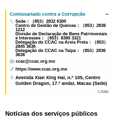
Internacional de Licenciamento de Xangai” aceita
Trabalhadores dos Serviços Públicos de Macau,
inscrições para participação
Zhuhai e Hengqin
Comissariado contra a Corrupção
Sede：（853）2832 6300
Centro de Gestão de Queixas：（853）2836
1212
Divisão de Declaração de Bens Patrimoniais
e Interesses：（853）8395 3321
Delegação do CCAC na Areia Preta：（853）
2845 3636
Delegação do CCAC na Taipa：（853）2836
3636
ccac@ccac.org.mo
https://www.ccac.org.mo
Avenida Xian Xing Hai, n.º 105, Centro
Golden Dragon, 17.º andar, Macau (Sede)
+ mais
Notícias dos serviços públicos