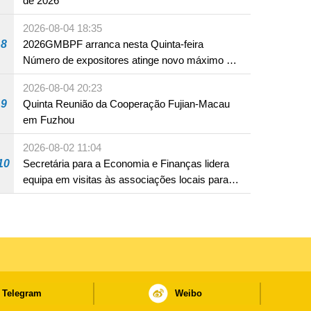
de 2026
2026-08-04 18:35
8
2026GMBPF arranca nesta Quinta-feira
Número de expositores atinge novo máximo em
18 anos
2026-08-04 20:23
9
Quinta Reunião da Cooperação Fujian-Macau
em Fuzhou
2026-08-02 11:04
10
Secretária para a Economia e Finanças lidera
equipa em visitas às associações locais para
consolidar consensos e promover os trabalhos
nas áreas económica e social
Telegram
Weibo