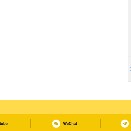
tube
WeChat