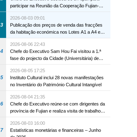
participar na Reunião da Cooperação Fujian-
Macau
2026-08-03 09:01
3
Publicação dos preços de venda das fracções
da habitação económica nos Lotes A1 a A4 e
A12 da Zona A dos Novos Aterros
2026-08-06 22:43
4
Chefe do Executivo Sam Hou Fai visitou a 1.ª
fase do projecto da Cidade (Universitária) de
Educação Internacional de Macau e Hengqin
2026-08-05 17:25
5
Instituto Cultural inclui 28 novas manifestações
no Inventário do Património Cultural Intangível
2026-08-04 21:35
6
Chefe do Executivo reúne-se com dirigentes da
província de Fujian e realiza visita de trabalho
em Fuzhou
2026-08-03 16:00
7
Estatísticas monetárias e financeiras – Junho