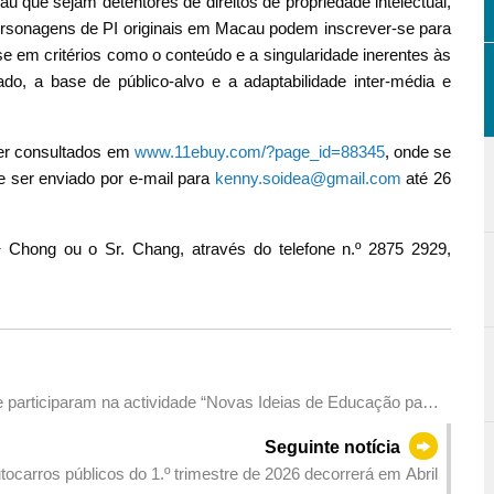
que sejam detentores de direitos de propriedade intelectual,
 personagens de PI originais em Macau podem inscrever-se para
se em critérios como o conteúdo e a singularidade inerentes às
do, a base de público-alvo e a adaptabilidade inter-média e
ser consultados em
www.11ebuy.com/?page_id=88345
, onde se
de ser enviado por e-mail para
kenny.soidea@gmail.com
até 26
ª Chong ou o Sr. Chang, através do telefone n.º 2875 2929,
 participaram na actividade “Novas Ideias de Educação para
Seguinte notícia
utocarros públicos do 1.º trimestre de 2026 decorrerá em Abril