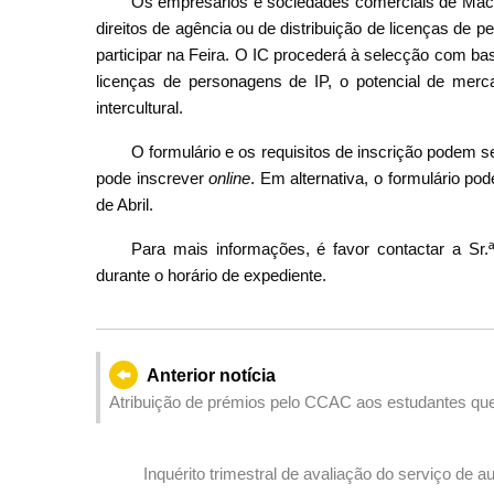
Os empresários e sociedades comerciais de Macau 
direitos de agência ou de distribuição de licenças de
participar na Feira. O IC procederá à selecção com ba
licenças de personagens de IP, o potencial de merca
intercultural.
O formulário e os requisitos de inscrição podem 
pode inscrever
online
. Em alternativa, o formulário po
de Abril.
Para mais informações, é favor contactar a Sr.
durante o horário de expediente.
Anterior notícia
Atribuição de prémios pelo CCAC aos estudantes que
a Honestidade através da Criatividade das Crianças”
Inquérito trimestral de avaliação do serviço de a