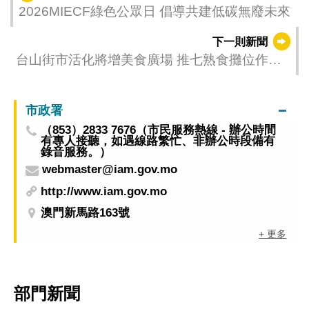
2026MIECF綠色公眾日 倡導共建低碳無廢未來
下一則新聞
台山街市活化將增美食廣場 推七熟食攤位作公
開競投
市政署
（853）2833 7676（市民服務熱線 - 辦公時間
有專人接聽，如遇線路繁忙、非辦公時段備有
錄音服務。）
webmaster@iam.gov.mo
http://www.iam.gov.mo
澳門新馬路163號
+ 更多
部門新聞