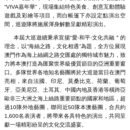
“VIVA嘉年華”，現場集結特色美食、創意互動體驗
遊戲及彩繪等項目，而白帳篷下亦設定點演出空
間，巡遊隊將施展渾身解數呈獻精彩演出。
本屆大巡遊續秉承宣揚“愛‧和平‧文化共融＂的
理念，以“海絲之路，文化相遇”為題，全方位展現
澳門作為海上絲綢之路交匯處的獨特城市魅力，致
力將本澳打造為匯聚世界級優質節目的亞洲重要窗
口。多隊世界各地知名藝團將於大巡遊當日在澳門
亮相，來自法國、印尼、莫桑比克、荷蘭、葡萄
牙、亞美尼亞、土耳其、中國內地及香港等橫跨亞
歐非三大洲之海上絲路重要節點的國家和地區，超
過10隊外地藝團，聯同近50隊本澳藝團，合共約
1,600名表演者，將帶來各具特色的演出，共同呈
獻一場精彩紛呈的文化交流盛宴。