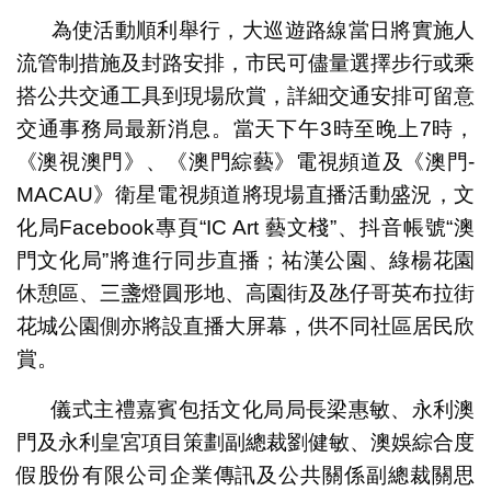
為使活動順利舉行，大巡遊路線當日將實施人
流管制措施及封路安排，市民可儘量選擇步行或乘
搭公共交通工具到現場欣賞，詳細交通安排可留意
交通事務局最新消息。當天下午3時至晚上7時，
《澳視澳門》、《澳門綜藝》電視頻道及《澳門-
MACAU》衛星電視頻道將現場直播活動盛況，文
化局Facebook專頁“IC Art 藝文棧”、抖音帳號“澳
門文化局”將進行同步直播；祐漢公園、綠楊花園
休憩區、三盞燈圓形地、高園街及氹仔哥英布拉街
花城公園側亦將設直播大屏幕，供不同社區居民欣
賞。
儀式主禮嘉賓包括文化局局長梁惠敏、永利澳
門及永利皇宮項目策劃副總裁劉健敏、澳娛綜合度
假股份有限公司企業傳訊及公共關係副總裁關思