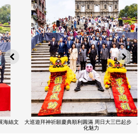
上一則
下一
大巡遊拜神祈願慶典順利圓滿 周日大三巴起步 展海絲文
化魅力