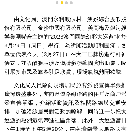
1
2
3
4
由文化局、澳門永利渡假村、澳娛綜合度假股
份有限公司、金沙中國有限公司、美高梅及銀河娛
樂集團聯合主辦的“2026澳門國際幻彩大巡遊”將於
3月29日（周日）舉行。為祈願活動順利圓滿，各
單位代表今天（3月27日）在大三巴牌坊進行拜神
儀式，並設醒獅表演及邀請參演藝團演出助慶，吸
引眾多市民及旅客駐足欣賞，現場氣氛熱鬧歡騰。
文化局人員除向現場居民旅客派發宣傳單張推
廣節慶盛事外，亦向巡遊路線沿路的住戶及商戶派
發宣傳單張，介紹活動資訊及相關路線與交通安
排，加強沿線居民對活動的瞭解，同時進一步把大
巡遊的熱烈氣氛帶進社區角落。此外，大巡遊當日
下午1時至下午5時30分，在南灣湖景大馬路設有