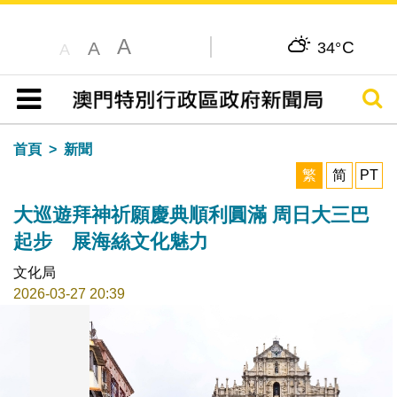
A
C
A
34°
A
搜尋
目錄
首頁
新聞
繁
简
PT
大巡遊拜神祈願慶典順利圓滿 周日大三巴
起步 展海絲文化魅力
文化局
2026-03-27 20:39