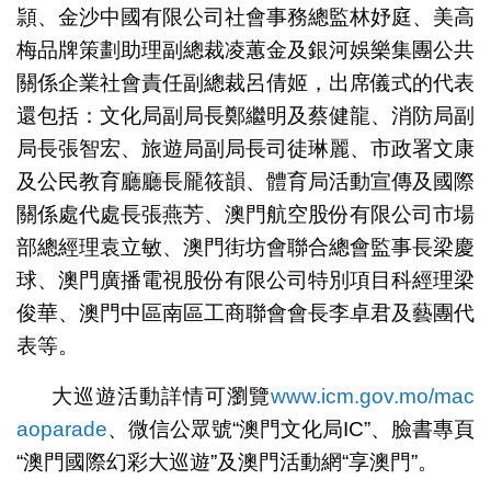
頴、金沙中國有限公司社會事務總監林妤庭、美高
梅品牌策劃助理副總裁凌蕙金及銀河娛樂集團公共
關係企業社會責任副總裁呂倩姬，出席儀式的代表
還包括：文化局副局長鄭繼明及蔡健龍、消防局副
局長張智宏、旅遊局副局長司徒琳麗、市政署文康
及公民教育廳廳長龎筱韻、體育局活動宣傳及國際
關係處代處長張燕芳、澳門航空股份有限公司市場
部總經理袁立敏、澳門街坊會聯合總會監事長梁慶
球、澳門廣播電視股份有限公司特別項目科經理梁
俊華、澳門中區南區工商聯會會長李卓君及藝團代
表等。
大巡遊活動詳情可瀏覽
www.icm.gov.mo/mac
aoparade
、微信公眾號“澳門文化局IC”、臉書專頁
“澳門國際幻彩大巡遊”及澳門活動網“享澳門”。