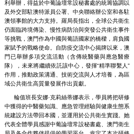
利舉辦，得益於中葡論壇常設秘書處的統籌協調以
及外交部駐澳特派員公署、中央聯絡辦公室和各駐
澳領事館的大力支持。羅局長指出，全球公共衛生
仍面臨跨境傳染、慢性病防治與突發公共衛生事件
等挑戰，澳門作為中國與葡語國家的橋樑，肩負國
家賦予的戰略使命。自防疫交流中心揭牌以來，澳
門已舉辦多項交流活動（含傳統醫藥與應急醫療
隊），未來將繼續依託該中心，發揮“精準聯繫人”
作用，推動政策溝通、技術交流與人才培養，為區
域公共衛生高質量發展作出貢獻。
輪值班長安娜·克莉絲蒂娜表示，學員將把研修
中獲得的中醫藥知識、應急管理經驗與健康生態系
統建設方法帶回本國，並運用於公共衛生實踐。她
代表全體學員感謝中葡論壇常設秘書處、澳門衛生
局及各合作夥伴提供的學習平台，肯定了本次研修