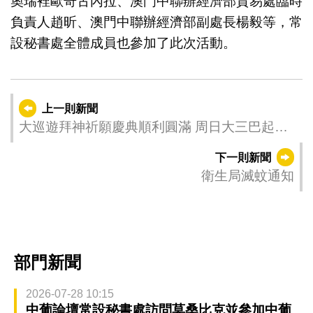
奧瑞裡歐奇古內拉、澳門中聯辦經濟部貿易處臨時
負責人趙昕、澳門中聯辦經濟部副處長楊毅等，常
設秘書處全體成員也參加了此次活動。
上一則新聞
大巡遊拜神祈願慶典順利圓滿 周日大三巴起
步 展海絲文化魅力
下一則新聞
衛生局滅蚊通知
部門新聞
2026-07-28 10:15
中葡論壇常設秘書處訪問莫桑比克並參加中葡