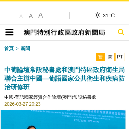
A
C
A
31°
A
搜尋
目錄
首頁
新聞
繁
简
PT
中葡論壇常設秘書處和澳門特區政府衛生局
聯合主辦中國—葡語國家公共衛生和疾病防
治研修班
中國-葡語國家經貿合作論壇(澳門)常設秘書處
2026-03-27 20:23