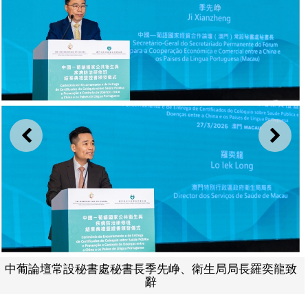
上一則
下一
中葡論壇常設秘書處秘書長季先峥、衛生局局長羅奕龍致
辭