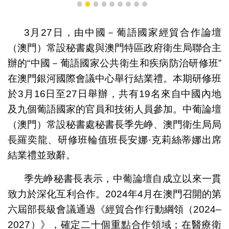
1
2
3
4
5
6
7
8
9
3月27日，由中國－葡語國家經貿合作論壇
（澳門）常設秘書處與澳門特區政府衛生局聯合主
辦的“中國－葡語國家公共衛生和疾病防治研修班”
在澳門銀河國際會議中心舉行結業禮。本期研修班
於3月16日至27日舉辦，共有19名來自中國內地
及九個葡語國家的官員和技術人員參加。中葡論壇
（澳門）常設秘書處秘書長季先峥、澳門衛生局局
長羅奕龍、研修班輪值班長安娜·克莉絲蒂娜出席
結業禮並致辭。
季先峥秘書長表示，中葡論壇自成立以來一貫
致力於深化互利合作。2024年4月在澳門召開的第
六屆部長級會議通過《經貿合作行動綱領（2024–
2027）》，確定二十個重點合作領域；在醫療衛