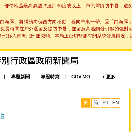
部份地區最高氣溫將達到36度或以上，市民需慎防中暑，避免在烈
白海豚」將繼續向偏西方向移動，移向華東一帶。受「白海豚
避免長時間在戶外逗留及提防中暑，並留意高溫觸發引起的強對
8日)移入南海北部並減弱。本局正密切監測有關系統發展情況，請市
專題新聞
專題特寫
GOV.MO
+ 更多
繁
简
PT
EN
貼