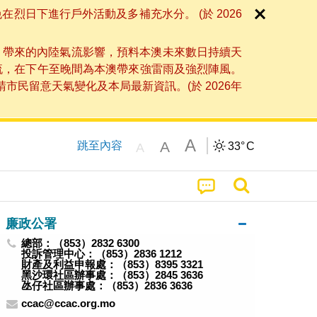
日下進行戶外活動及多補充水分。 (於 2026
」帶來的內陸氣流影響，預料本澳未來數日持續天
流，在下午至晚間為本澳帶來強雷雨及強烈陣風。
民留意天氣變化及本局最新資訊。(於 2026年
A
A
跳至內容
33°
C
A
廉政公署
總部：（853）2832 6300
投訴管理中心：（853）2836 1212
財產及利益申報處：（853）8395 3321
黑沙環社區辦事處：（853）2845 3636
氹仔社區辦事處：（853）2836 3636
ccac@ccac.org.mo