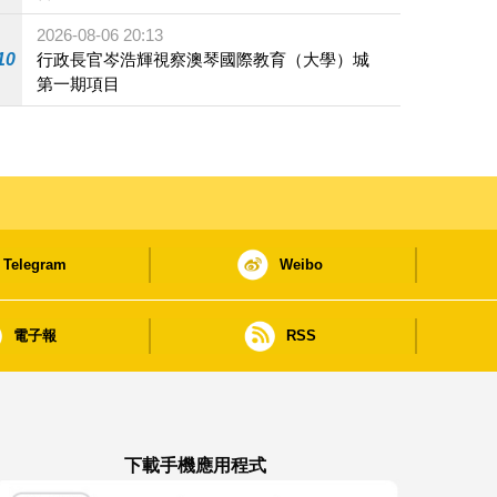
2026-08-06 20:13
10
行政長官岑浩輝視察澳琴國際教育（大學）城
第一期項目
Telegram
Weibo
電子報
RSS
下載手機應用程式
澳門政府新聞 APP - App Store 下載
澳門政府新聞 APP - Google Pla
澳門政府新聞 APP -