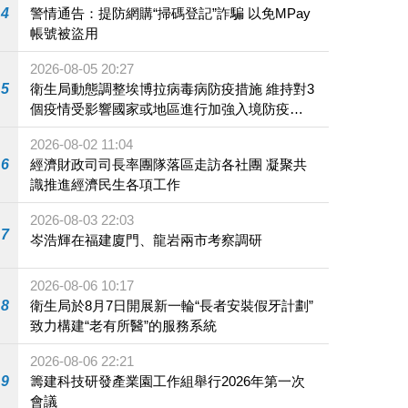
4
警情通告：提防網購“掃碼登記”詐騙 以免MPay
帳號被盜用
2026-08-05 20:27
5
衛生局動態調整埃博拉病毒病防疫措施 維持對3
個疫情受影響國家或地區進行加強入境防疫措
施
2026-08-02 11:04
6
經濟財政司司長率團隊落區走訪各社團 凝聚共
識推進經濟民生各項工作
2026-08-03 22:03
7
岑浩輝在福建廈門、龍岩兩市考察調研
2026-08-06 10:17
8
衛生局於8月7日開展新一輪“長者安裝假牙計劃”
致力構建“老有所醫”的服務系統
2026-08-06 22:21
9
籌建科技研發產業園工作組舉行2026年第一次
會議