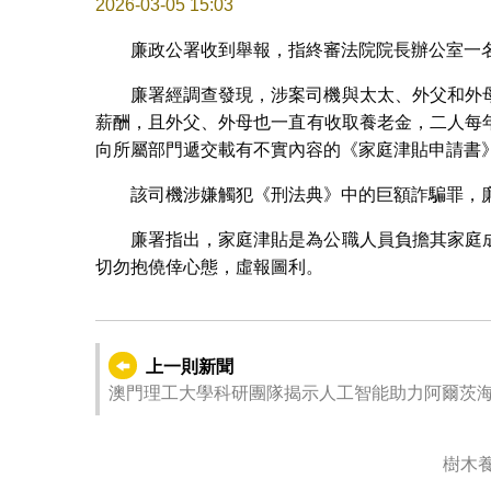
2026-03-05 15:03
廉政公署收到舉報，指終審法院院長辦公室一
廉署經調查發現，涉案司機與太太、外父和外
薪酬，且外父、外母也一直有收取養老金，二人每
向所屬部門遞交載有不實內容的《家庭津貼申請書》
該司機涉嫌觸犯《刑法典》中的巨額詐騙罪，
廉署指出，家庭津貼是為公職人員負擔其家庭
切勿抱僥倖心態，虛報圖利。
上一則新聞
澳門理工大學科研團隊揭示人工智能助力阿爾茨
樹木