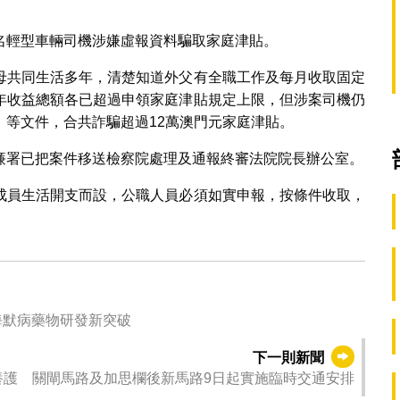
名輕型車輛司機涉嫌虛報資料騙取家庭津貼。
母共同生活多年，清楚知道外父有全職工作及每月收取固定
年收益總額各已超過申領家庭津貼規定上限，但涉案司機仍
等文件，合共詐騙超過12萬澳門元家庭津貼。
廉署已把案件移送檢察院處理及通報終審法院院長辦公室。
成員生活開支而設，公職人員必須如實申報，按條件收取，
海默病藥物研發新突破
下一則新聞
養護 關閘馬路及加思欄後新馬路9日起實施臨時交通安排