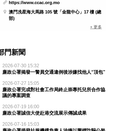
https://www.ccac.org.mo
澳門冼星海大馬路 105 號「金龍中心」17 樓 (總
部)
+ 更多
部門新聞
2026-07-30 15:32
廉政公署揭發一警員交通違例後涉嫌找他人“頂包”
2026-07-27 15:05
廉政公署完成對社會工作局終止崇專托兒所合作協
議的專案調查
2026-07-19 16:00
廉政公署誠信大使赴港交流展示傳誠成果
2026-07-16 15:03
廉政公署揭發社服機構負責人涉嫌以圍標詐騙公帑