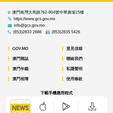
澳門南灣大馬路762-804號中華廣場15樓
https://www.gcs.gov.mo
info@gcs.gov.mo
(853)2833 2886
(853)2835 5426
GOV.MO
意見信箱
澳門雜誌
聯絡我們
澳門年鑑
私隱聲明
澳門相簿
使用條款
下載手機應用程式
澳門政府新聞 APP - App Store 下載
澳門政府新聞 APP - Googl
澳門政府新聞 