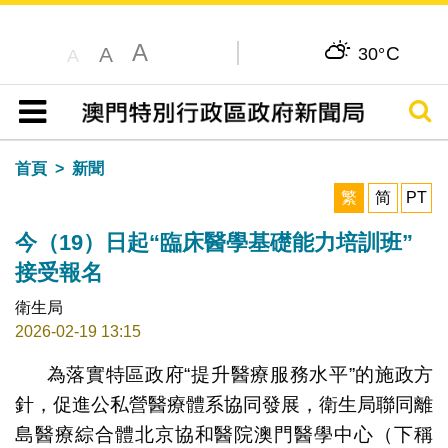
A
C
A
30°
A
搜尋
目錄
首頁
新聞
繁
简
PT
今（19）日起“臨床醫學基礎能力培訓班”
接受報名
衛生局
2026-02-19 13:15
為落實特區政府“提升醫療服務水平”的施政方
針，促進公私營醫療體系協同發展，衛生局聯同離
島醫療綜合體北京協和醫院澳門醫學中心（下稱