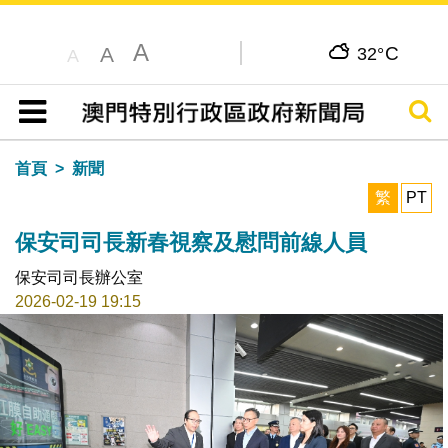
A
C
A
32°
A
搜尋
目錄
首頁
新聞
繁
PT
保安司司長新春視察及慰問前線人員
保安司司長辦公室
2026-02-19 19:15