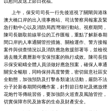
以慰問及送上節日祝福。
上午，保安司司長一行先後巡視了關閘與港珠
澳大橋口岸的出入境事務站、司法警察局報案及緊
急行動中心以及消防局西灣湖行動站。視察期間，
陳司長聽取前線單位的工作匯報，重點了解新春期
間口岸的人車通關管控措施、關檢運作、警方接報
案件與偵查情況以及消防應急救援部署等，並檢視
過去幾天農曆新年安保預案的執行成效。陳司長指
示保安範疇全體人員須做好應急預案，確保人車通
關安全暢順，同時保持高度警覺，密切留意社區安
全動態，加強預防及打擊各類違法活動，嚴防不法
分子於新春期間伺機作案，針對節日祭祀及燃放煙
花炮竹等傳統習俗，要加強防火巡查及風險管控，
切實保障市民及旅客的生命及財產安全。