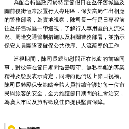
為配合特區政府於特定節假日在氹仔舊城區及
關前後街恆常設置行人專用區，保安當局作出相應
的警務部署，為實地視察，陳司長一行是日專程前
往氹仔舊城區一帶巡視，了解行人專用區的人流狀
況、周邊交通管制措施以及相關警務部署，並指示
保安人員團隊要確保公共秩序、人流疏導的工作。
巡視期間，陳司長親切慰問正在執勤的前線同
事，對彼等在節日期間恪盡職守、無私奉獻的專業
精神及態度表示肯定，同時向他們送上節日祝福。
陳司長勉勵保安範疇全體人員持續守護好每一位市
民與旅客的安全，全力維護節日期間的社會治安，
為廣大市民及旅客歡度佳節提供堅實保障。