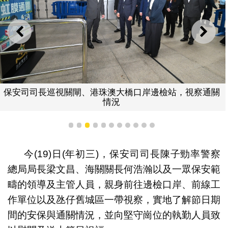
上一則
下一
保安司司長巡視關閘、港珠澳大橋口岸邊檢站，視察通關
情況
1
2
3
4
5
6
7
8
9
10
11
今(19)日(年初三)，保安司司長陳子勁率警察
總局局長梁文昌、海關關長何浩瀚以及一眾保安範
疇的領導及主管人員，親身前往邊檢口岸、前線工
作單位以及氹仔舊城區一帶視察，實地了解節日期
間的安保與通關情況，並向堅守崗位的執勤人員致