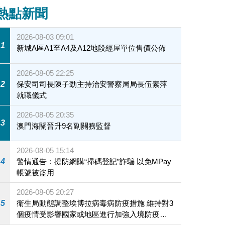
熱點新聞
2026-08-03 09:01
1
新城A區A1至A4及A12地段經屋單位售價公佈
2026-08-05 22:25
2
保安司司長陳子勁主持治安警察局局長伍素萍
就職儀式
2026-08-05 20:35
3
澳門海關晉升9名副關務監督
2026-08-05 15:14
4
警情通告：提防網購“掃碼登記”詐騙 以免MPay
帳號被盜用
2026-08-05 20:27
5
衛生局動態調整埃博拉病毒病防疫措施 維持對3
個疫情受影響國家或地區進行加強入境防疫措