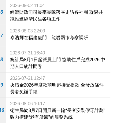
施
2026-08-02 11:04
6
經濟財政司司長率團隊落區走訪各社團 凝聚共
識推進經濟民生各項工作
2026-08-03 22:03
7
岑浩輝在福建廈門、龍岩兩市考察調研
2026-07-31 16:40
8
統計局8月1日起派員上門 協助住戶完成2026 中
期人口統計問卷
2026-07-31 12:47
9
央積金2026年度款項明起接受提款 合發放條件
長者免辦手續
2026-08-06 10:17
10
衛生局於8月7日開展新一輪“長者安裝假牙計劃”
致力構建“老有所醫”的服務系統