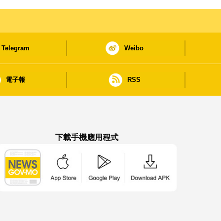
Telegram
Weibo
電子報
RSS
下載手機應用程式
澳門政府新聞 APP - App Store 下載
澳門政府新聞 APP - Google Pla
澳門政府新聞 APP -