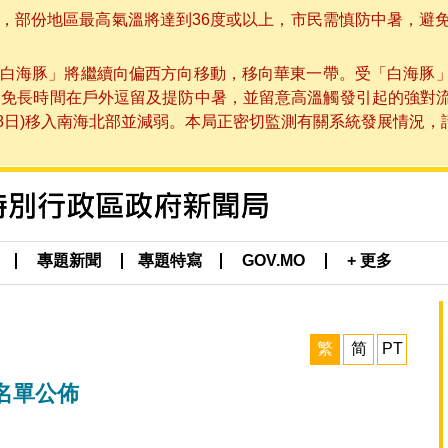
部份地區最高氣溫將達到36度或以上，市民需慎防中暑，避免在烈
白海豚」將繼續向偏西方向移動，移向華東一帶。受「白海豚
避免長時間在戶外逗留及提防中暑，並留意高溫觸發引起的強對
8日)移入南海北部並減弱。本局正密切監測有關系統發展情況，請市
專題新聞
專題特寫
GOV.MO
+ 更多
繁
简
PT
名單公佈