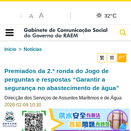
A
C
A
32°
A
Pesq
Índice
Início
Notícias
繁
简
PT
Premiados da 2.ª ronda do Jogo de
perguntas e respostas “Garantir a
segurança no abastecimento de água”
Direcção dos Serviços de Assuntos Marítimos e de Água
2026-02-09 10:30