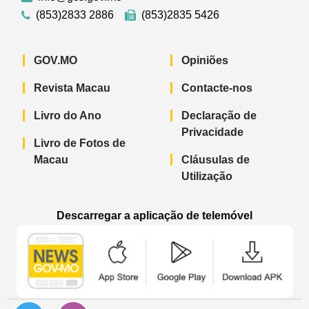
(853)2833 2886
(853)2835 5426
GOV.MO
Opiniões
Revista Macau
Contacte-nos
Livro do Ano
Declaração de
Privacidade
Livro de Fotos de
Macau
Cláusulas de
Utilização
Descarregar a aplicação de telemóvel
Aplicação de telemóvel “Notícias do G
Aplicação de telemóvel “
Aplicação 