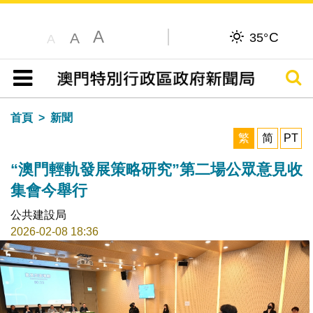
A
C
A
35°
A
搜尋
目錄
首頁
新聞
繁
简
PT
“澳門輕軌發展策略研究”第二場公眾意見收
集會今舉行
公共建設局
2026-02-08 18:36