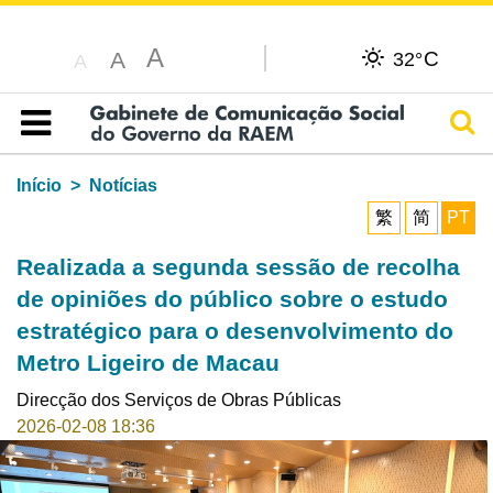
A
C
A
32°
A
Pesq
Índice
Início
Notícias
繁
简
PT
Realizada a segunda sessão de recolha
de opiniões do público sobre o estudo
estratégico para o desenvolvimento do
Metro Ligeiro de Macau
Direcção dos Serviços de Obras Públicas
2026-02-08 18:36