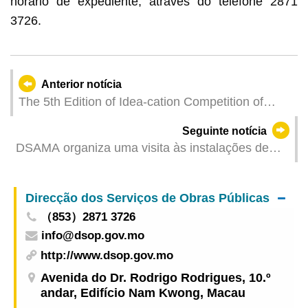
horário de expediente, através do telefone 2871
3726.
Anterior notícia
The 5th Edition of Idea-cation Competition of
UTM Concludes with Success
Seguinte notícia
DSAMA organiza uma visita às instalações de
água reciclada, destinada ao Conselho
Consultivo de Serviços Comunitários das Ilhas
Direcção dos Serviços de Obras Públicas
（853）2871 3726
info@dsop.gov.mo
http://www.dsop.gov.mo
Avenida do Dr. Rodrigo Rodrigues, 10.º
andar, Edifício Nam Kwong, Macau