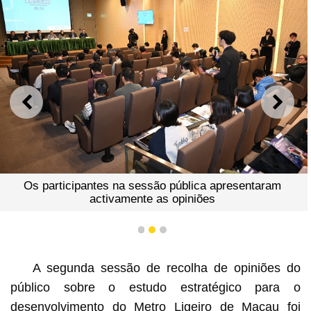
ANTERIOR
SEGU
cipantes na sessão pública apresentaram
Os represe
activamente as opiniões
opiniões na
1
2
3
A segunda sessão de recolha de opiniões do
público sobre o estudo estratégico para o
desenvolvimento do Metro Ligeiro de Macau foi