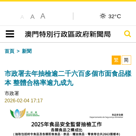
A
C
A
32°
A
搜尋
目錄
首頁
新聞
繁
简
市政署去年抽檢逾二千六百多個市面食品樣
本 整體合格率逾九成九
市政署
2026-02-04 17:17