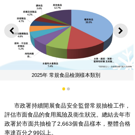
上一則
下一
年 常規食品檢測樣本類別
2025年
1
2
市政署持續開展食品安全監督常規抽檢工作，
評估市面食品的食用風險及衛生狀況。總結去年市
政署於市面共抽檢了2,663個食品樣本，整體合格
率達百分之99以上。