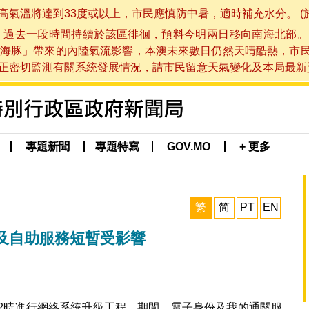
將達到33度或以上，市民應慎防中暑，適時補充水分。 (於 202
，過去一段時間持續於該區徘徊，預料今明兩日移向南海北部。
海豚」帶來的內陸氣流影響，本澳未來數日仍然天晴酷熱，市
切監測有關系統發展情況，請市民留意天氣變化及本局最新資訊。(於 
專題新聞
專題特寫
GOV.MO
+ 更多
繁
简
PT
EN
及自助服務短暫受影響
至2時進行網絡系統升級工程，期間，電子身份及我的通關服