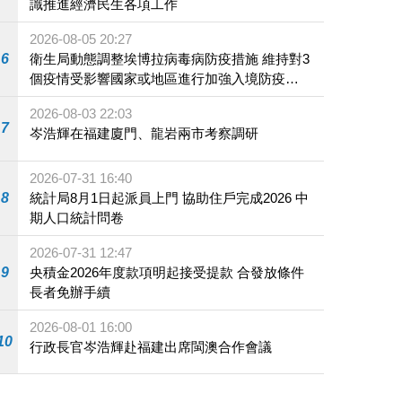
識推進經濟民生各項工作
2026-08-05 20:27
6
衛生局動態調整埃博拉病毒病防疫措施 維持對3
個疫情受影響國家或地區進行加強入境防疫措
施
2026-08-03 22:03
7
岑浩輝在福建廈門、龍岩兩市考察調研
2026-07-31 16:40
8
統計局8月1日起派員上門 協助住戶完成2026 中
期人口統計問卷
2026-07-31 12:47
9
央積金2026年度款項明起接受提款 合發放條件
長者免辦手續
2026-08-01 16:00
10
行政長官岑浩輝赴福建出席閩澳合作會議