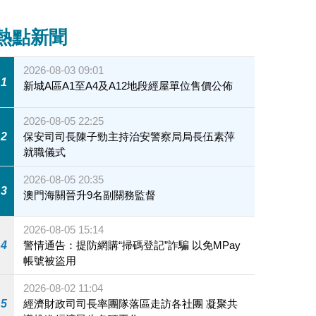
熱點新聞
2026-08-03 09:01
1
新城A區A1至A4及A12地段經屋單位售價公佈
2026-08-05 22:25
2
保安司司長陳子勁主持治安警察局局長伍素萍
就職儀式
2026-08-05 20:35
3
澳門海關晉升9名副關務監督
2026-08-05 15:14
4
警情通告：提防網購“掃碼登記”詐騙 以免MPay
帳號被盜用
2026-08-02 11:04
5
經濟財政司司長率團隊落區走訪各社團 凝聚共