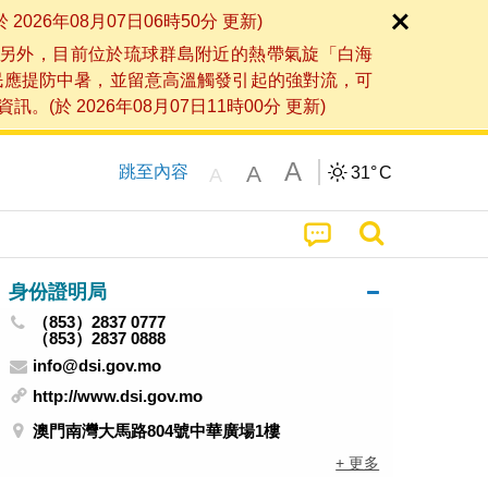
6年08月07日06時50分 更新)
另外，目前位於琉球群島附近的熱帶氣旋「白海
民應提防中暑，並留意高溫觸發引起的強對流，可
2026年08月07日11時00分 更新)
A
A
跳至內容
31°
C
A
身份證明局
（853）2837 0777
（853）2837 0888
info@dsi.gov.mo
http://www.dsi.gov.mo
澳門南灣大馬路804號中華廣場1樓
+ 更多