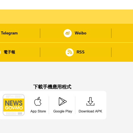
Telegram
Weibo
電子報
RSS
下載手機應用程式
澳門政府新聞 APP - App Store 下載
澳門政府新聞 APP - Google Pla
澳門政府新聞 APP -