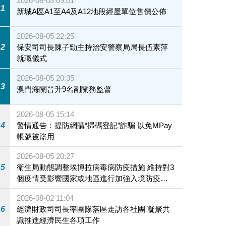
2026-08-03 09:01
1
新城A區A1至A4及A12地段經屋單位售價公佈
2026-08-05 22:25
2
保安司司長陳子勁主持治安警察局局長伍素萍
就職儀式
2026-08-05 20:35
3
澳門海關晉升9名副關務監督
2026-08-05 15:14
4
警情通告：提防網購“掃碼登記”詐騙 以免MPay
帳號被盜用
2026-08-05 20:27
5
衛生局動態調整埃博拉病毒病防疫措施 維持對3
個疫情受影響國家或地區進行加強入境防疫措
施
2026-08-02 11:04
6
經濟財政司司長率團隊落區走訪各社團 凝聚共
識推進經濟民生各項工作