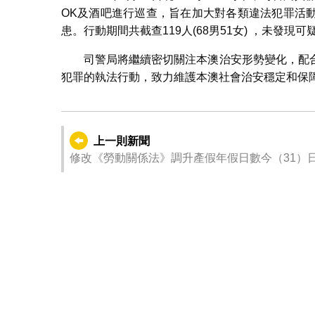
OK及酒吧進行巡查，旨在加大對各類違法犯罪活
患。行動期間共截查119人(68男51女) ，未發
司警局將繼續密切關注本澳治安形勢變化，配
犯罪的執法行動，致力維護本澳社會治安穩定和保
上一則新聞
修改《勞動關係法》調升產假年假日數今（31）日
司警局持續進