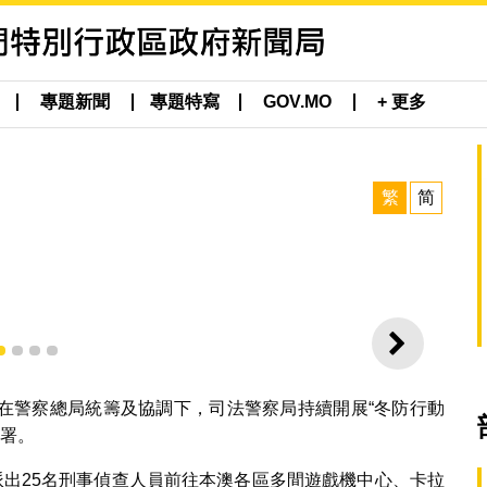
專題新聞
專題特寫
GOV.MO
+ 更多
繁
简
下一則
1
2
3
4
在警察總局統籌及協調下，司法警察局持續開展“冬防行動
部署。
局共派出25名刑事偵查人員前往本澳各區多間遊戲機中心、卡拉