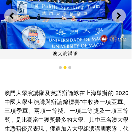
上一則
下一
澳大演講隊
1
2
3
澳門大學演講隊及英語辯論隊在上海舉辦的“2026
中國大學生演講與辯論錦標賽”中收獲一項亞軍、
三項季軍、兩項一等奬、一項二等獎及一項三等
奬，是比賽當中獲獎最多的大學。其中三名澳大學
生憑藉優異表現，獲選加入大學組演講國家隊，代