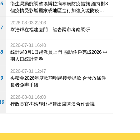
6
衛生局動態調整埃博拉病毒病防疫措施 維持對3
個疫情受影響國家或地區進行加強入境防疫措
施
2026-08-03 22:03
7
岑浩輝在福建廈門、龍岩兩市考察調研
2026-07-31 16:40
8
統計局8月1日起派員上門 協助住戶完成2026 中
期人口統計問卷
2026-07-31 12:47
9
央積金2026年度款項明起接受提款 合發放條件
長者免辦手續
2026-08-01 16:00
10
行政長官岑浩輝赴福建出席閩澳合作會議