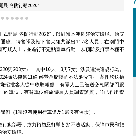
展“冬防行動2026”
3
4
5
6
7
8
9
式開展“冬防行動2026”，以維護本澳良好治安環境。治安
通廳、特警隊及轄下警犬組共派出117名人員，在澳門中
查可疑人士，並進行不定點查車行動，以預防及打擊各種不
320男203女），其中10人（3男7女）涉及違法違規行為。
2024號法律第11條“經營為賭博的不法匯兌”罪，案件移送檢
涉嫌招攬客人從中收取報酬，有關人士已被送交相關部門跟
宿的單位，有關單位經旅遊局人員調查證實，並已作出查
宗違例（1宗沒有使用行車燈及1宗沒有保險）。
整行動部署，致力預防及打擊各類不法活動，保障市民和旅
的治安環境。