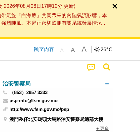
6年08月06日17時10分 更新)
熱帶氣旋「白海豚」共同帶來的內陸氣流影響，本
及強烈陣風。本局正密切監測有關系統發展情況，
A
A
跳至內容
26°
C
A
治安警察局
（853）2857 3333
psp-info@fsm.gov.mo
http://www.fsm.gov.mo/psp
澳門氹仔北安碼頭大馬路治安警察局總部大樓
+ 更多