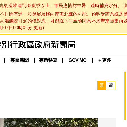
將達到33度或以上，市民應慎防中暑，適時補充水分。 (於 202
不排除有進一步發展及移向南海北部的可能。預料受該系統及
高溫觸發引起的強對流，可能在下午至晚間為本澳帶來強雷雨
07日00時05分 更新)
專題新聞
專題特寫
GOV.MO
+ 更多
繁
简