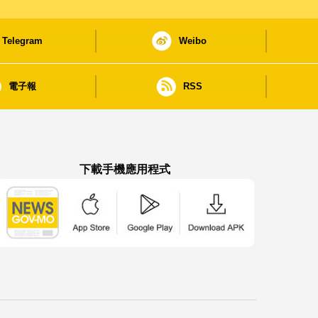
Telegram
Weibo
電子報
RSS
下載手機應用程式
澳門政府新聞 APP - App Store 下載
澳門政府新聞 APP - Google Pla
澳門政府新聞 APP -