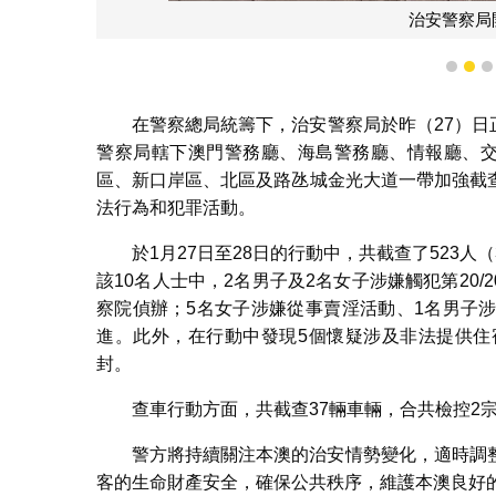
治安警察局開
1
2
在警察總局統籌下，治安警察局於昨（27）日正
警察局轄下澳門警務廳、海島警務廳、情報廳、交
區、新口岸區、北區及路氹城金光大道一帶加強截
法行為和犯罪活動。
於1月27日至28日的行動中，共截查了523人（
該10名人士中，2名男子及2名女子涉嫌觸犯第20/
察院偵辦；5名女子涉嫌從事賣淫活動、1名男子
進。此外，在行動中發現5個懷疑涉及非法提供住
封。
查車行動方面，共截查37輛車輛，合共檢控2
警方將持續關注本澳的治安情勢變化，適時調
客的生命財產安全，確保公共秩序，維護本澳良好