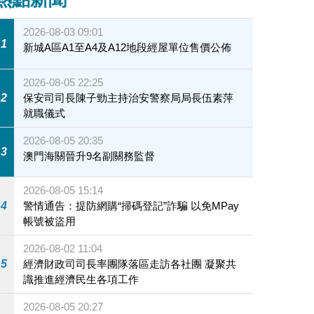
2026-08-03 09:01
1
新城A區A1至A4及A12地段經屋單位售價公佈
2026-08-05 22:25
2
保安司司長陳子勁主持治安警察局局長伍素萍
就職儀式
2026-08-05 20:35
3
澳門海關晉升9名副關務監督
2026-08-05 15:14
4
警情通告：提防網購“掃碼登記”詐騙 以免MPay
帳號被盜用
2026-08-02 11:04
5
經濟財政司司長率團隊落區走訪各社團 凝聚共
識推進經濟民生各項工作
2026-08-05 20:27