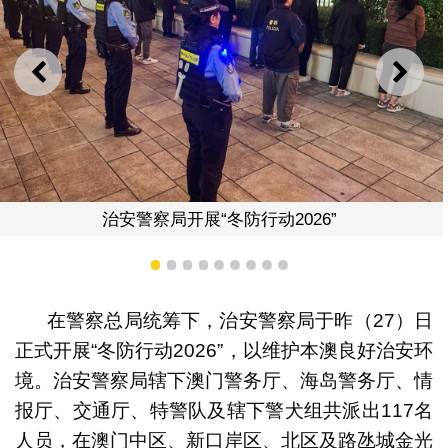
上一则
下一
冬防行动2026”
治安警察局开展“
1
2
3
4
5
6
7
8
9
在警察总局统筹下，治安警察局于昨（27）日
正式开展“冬防行动2026”，以维护本澳良好治安环
境。治安警察局辖下澳门警务厅、海岛警务厅、情
报厅、交通厅、特警队及辖下警犬组共派出117名
人员，在澳门中区、新口岸区、北区及路氹城金光