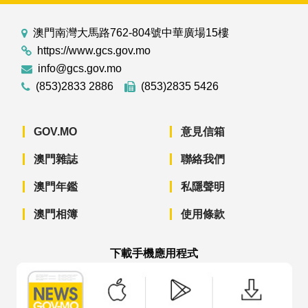
澳門南灣大馬路762-804號中華廣場15樓
https://www.gcs.gov.mo
info@gcs.gov.mo
(853)2833 2886
(853)2835 5426
GOV.MO
意見信箱
澳門雜誌
聯絡我們
澳門年鑑
私隱聲明
澳門相簿
使用條款
下載手機應用程式
澳門政府新聞 APP - App Store 下載
澳門政府新聞 APP - Googl
澳門政府新聞 