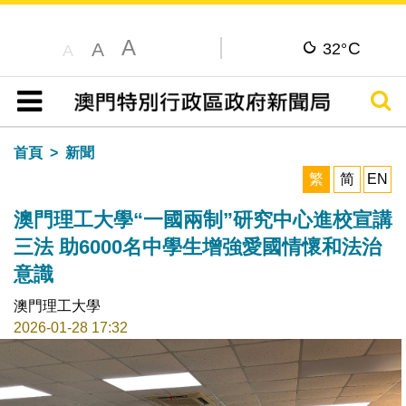
A
C
A
32°
A
搜尋
目錄
首頁
新聞
繁
简
EN
澳門理工大學“一國兩制”研究中心進校宣講
三法 助6000名中學生增強愛國情懷和法治
意識
澳門理工大學
2026-01-28 17:32