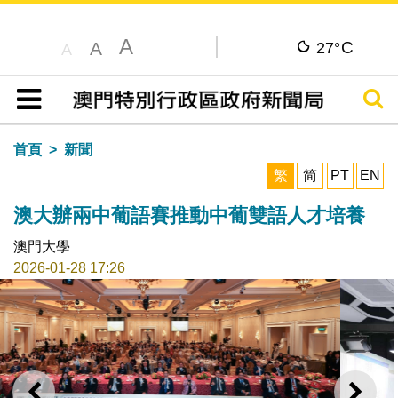
A
C
A
27°
A
搜尋
目錄
首頁
新聞
繁
简
PT
EN
澳大辦兩中葡語賽推動中葡雙語人才培養
澳門大學
2026-01-28 17:26