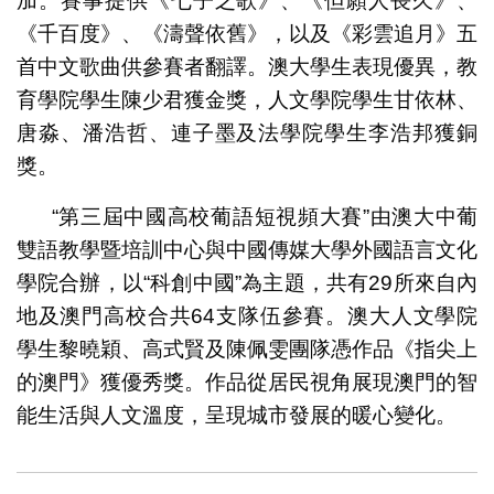
加。賽事提供《七子之歌》、《但願人長久》、
《千百度》、《濤聲依舊》，以及《彩雲追月》五
首中文歌曲供參賽者翻譯。澳大學生表現優異，教
育學院學生陳少君獲金獎，人文學院學生甘依林、
唐淼、潘浩哲、連子墨及法學院學生李浩邦獲銅
獎。
“第三屆中國高校葡語短視頻大賽”由澳大中葡
雙語教學暨培訓中心與中國傳媒大學外國語言文化
學院合辦，以“科創中國”為主題，共有29所來自內
地及澳門高校合共64支隊伍參賽。澳大人文學院
學生黎曉穎、高式賢及陳佩雯團隊憑作品《指尖上
的澳門》獲優秀獎。作品從居民視角展現澳門的智
能生活與人文溫度，呈現城市發展的暖心變化。