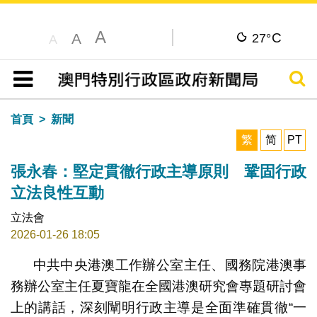
A
C
A
27°
A
搜尋
目錄
首頁
新聞
繁
简
PT
張永春：堅定貫徹行政主導原則 鞏固行政
立法良性互動
立法會
2026-01-26 18:05
中共中央港澳工作辦公室主任、國務院港澳事
務辦公室主任夏寶龍在全國港澳研究會專題研討會
上的講話，深刻闡明行政主導是全面準確貫徹“一