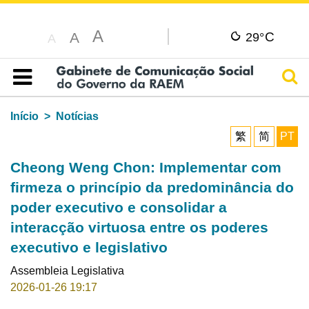
A
C
A
29°
A
Pesq
Índice
Início
Notícias
繁
简
PT
Cheong Weng Chon: Implementar com
firmeza o princípio da predominância do
poder executivo e consolidar a
interacção virtuosa entre os poderes
executivo e legislativo
Assembleia Legislativa
2026-01-26 19:17