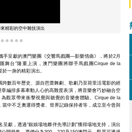
帶來精彩的空中雜技演出
2
3
4
5
6
7
攜手呈獻的澳門樂團《交響馬戲團—影樂情曲》，將於2月
舞台”隆重上演，澳門樂團將聯手馬戲團Cirque de la
雜耍於一身的精彩演出。
橫跨數百年歷史、源自芭蕾舞劇、歌劇乃至荷里活電影的經
e表演者根據樂章編排多幕牽動人心的高難度表演，將音樂會巧妙融合空
眾帶來衝擊視覺與聽覺的音樂會體驗。Cirque de la
組成，當中不乏奧運得獎者、世界記錄保持者等，成立至今曾與
名呈獻，透過“銀娛場地夥伴先導計劃”獲得場地支持，演出
公開發售，票價分為300、220及150澳門元。觀眾可透過