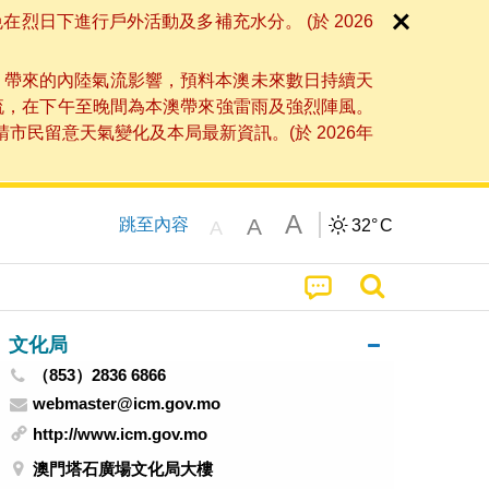
日下進行戶外活動及多補充水分。 (於 2026
」帶來的內陸氣流影響，預料本澳未來數日持續天
流，在下午至晚間為本澳帶來強雷雨及強烈陣風。
民留意天氣變化及本局最新資訊。(於 2026年
A
A
跳至內容
32°
C
A
文化局
（853）2836 6866
webmaster@icm.gov.mo
http://www.icm.gov.mo
澳門塔石廣場文化局大樓