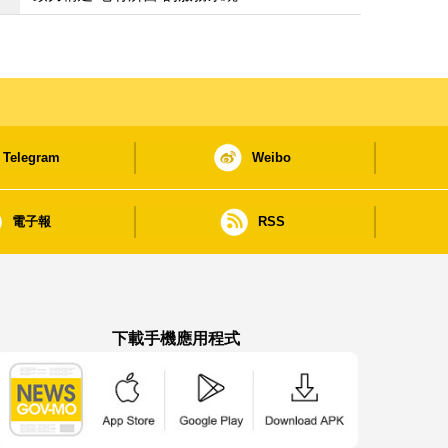
Telegram
Weibo
電子報
RSS
下載手機應用程式
澳門政府新聞 APP - App Store 下載
澳門政府新聞 APP - Google Pla
澳門政府新聞 APP -