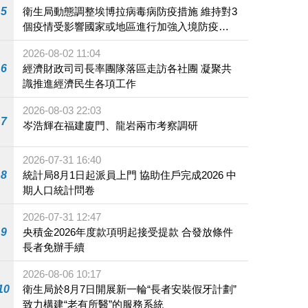
5
衛生局動態調整埃博拉病毒病防疫措施 維持對3
個疫情受影響國家或地區進行加強入境防疫措
施
2026-08-02 11:04
6
經濟財政司司長率團隊落區走訪各社團 凝聚共
識推進經濟民生各項工作
2026-08-03 22:03
7
岑浩輝在福建廈門、龍岩兩市考察調研
2026-07-31 16:40
8
統計局8月1日起派員上門 協助住戶完成2026 中
期人口統計問卷
2026-07-31 12:47
9
央積金2026年度款項明起接受提款 合發放條件
長者免辦手續
2026-08-06 10:17
10
衛生局於8月7日開展新一輪“長者安裝假牙計劃”
致力構建“老有所醫”的服務系統