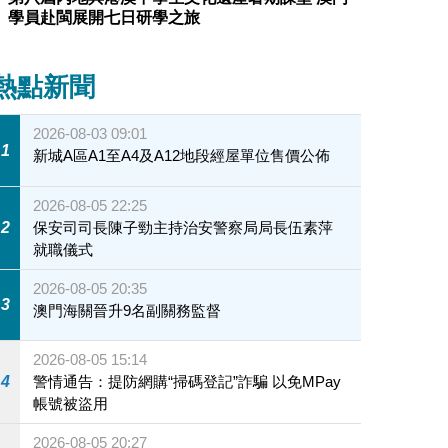
學員赴閩展開七日研學之旅
熱點新聞
2026-08-03 09:01
1
新城A區A1至A4及A12地段經屋單位售價公佈
2026-08-05 22:25
2
保安司司長陳子勁主持治安警察局局長伍素萍
就職儀式
2026-08-05 20:35
3
澳門海關晉升9名副關務監督
2026-08-05 15:14
4
警情通告：提防網購“掃碼登記”詐騙 以免MPay
帳號被盜用
2026-08-05 20:27