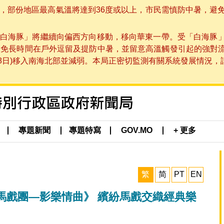
部份地區最高氣溫將達到36度或以上，市民需慎防中暑，避免在烈
白海豚」將繼續向偏西方向移動，移向華東一帶。受「白海豚
避免長時間在戶外逗留及提防中暑，並留意高溫觸發引起的強對
8日)移入南海北部並減弱。本局正密切監測有關系統發展情況，請市
專題新聞
專題特寫
GOV.MO
+ 更多
繁
简
PT
EN
馬戲團—影樂情曲》 繽紛馬戲交織經典樂