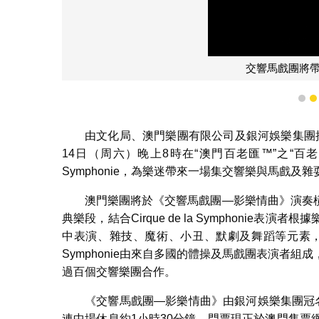
交響馬戲團將
1
由文化局、澳門樂團有限公司及銀河娛樂集團
14日（周六）晚上8時在“澳門百老匯™”之“百老匯
Symphonie，為樂迷帶來一場集交響樂與馬戲及
澳門樂團將於《交響馬戲團—影樂情曲》演奏
典樂段，結合Cirque de la Symphoni
中表演、雜技、魔術、小丑、默劇及舞蹈等元素，為觀
Symphonie由來自多國的體操及馬戲團表演者
過百個交響樂團合作。
《交響馬戲團—影樂情曲》由銀河娛樂集團冠
連中場休息約1小時30分鐘，門票現正於澳門售票網