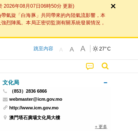
6年08月07日06時50分 更新)
熱帶氣旋「白海豚」共同帶來的內陸氣流影響，本
及強烈陣風。本局正密切監測有關系統發展情況，
A
A
跳至內容
27°
C
A
文化局
（853）2836 6866
webmaster@icm.gov.mo
http://www.icm.gov.mo
澳門塔石廣場文化局大樓
+ 更多