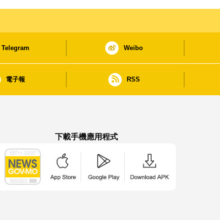
Telegram
Weibo
電子報
RSS
下載手機應用程式
澳門政府新聞 APP - App Store 下載
澳門政府新聞 APP - Google Pla
澳門政府新聞 APP -