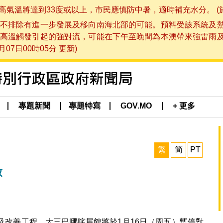
將達到33度或以上，市民應慎防中暑，適時補充水分。 (於 202
不排除有進一步發展及移向南海北部的可能。預料受該系統及
高溫觸發引起的強對流，可能在下午至晚間為本澳帶來強雷雨
07日00時05分 更新)
專題新聞
專題特寫
GOV.MO
+ 更多
繁
简
PT
放
及改善工程，大三巴哪咤展館將於1月16日（周五）暫停對