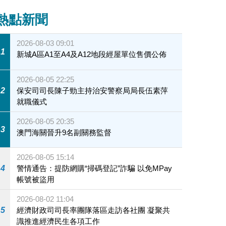
熱點新聞
2026-08-03 09:01
1
新城A區A1至A4及A12地段經屋單位售價公佈
2026-08-05 22:25
2
保安司司長陳子勁主持治安警察局局長伍素萍
就職儀式
2026-08-05 20:35
3
澳門海關晉升9名副關務監督
2026-08-05 15:14
4
警情通告：提防網購“掃碼登記”詐騙 以免MPay
帳號被盜用
2026-08-02 11:04
5
經濟財政司司長率團隊落區走訪各社團 凝聚共
識推進經濟民生各項工作