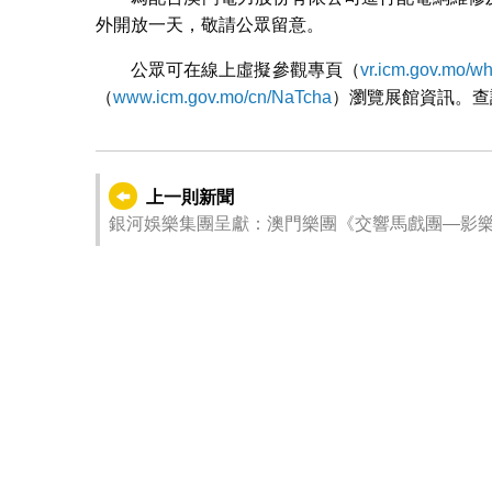
外開放一天，敬請公眾留意。
公眾可在線上虛擬參觀專頁（
vr.icm.gov.mo/w
（
www.icm.gov.mo/cn/NaTcha
）瀏覽展館資訊。查詢
上一則新聞
銀河娛樂集團呈獻：澳門樂團《交響馬戲團—影樂