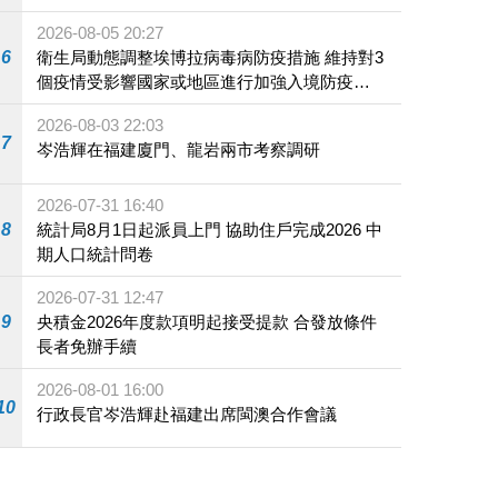
2026-08-05 20:27
6
衛生局動態調整埃博拉病毒病防疫措施 維持對3
個疫情受影響國家或地區進行加強入境防疫措
施
2026-08-03 22:03
7
岑浩輝在福建廈門、龍岩兩市考察調研
2026-07-31 16:40
8
統計局8月1日起派員上門 協助住戶完成2026 中
期人口統計問卷
2026-07-31 12:47
9
央積金2026年度款項明起接受提款 合發放條件
長者免辦手續
2026-08-01 16:00
10
行政長官岑浩輝赴福建出席閩澳合作會議