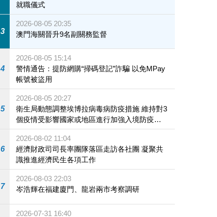
就職儀式
2026-08-05 20:35
3
澳門海關晉升9名副關務監督
2026-08-05 15:14
4
警情通告：提防網購“掃碼登記”詐騙 以免MPay
帳號被盜用
2026-08-05 20:27
5
衛生局動態調整埃博拉病毒病防疫措施 維持對3
個疫情受影響國家或地區進行加強入境防疫措
施
2026-08-02 11:04
6
經濟財政司司長率團隊落區走訪各社團 凝聚共
識推進經濟民生各項工作
2026-08-03 22:03
7
岑浩輝在福建廈門、龍岩兩市考察調研
2026-07-31 16:40