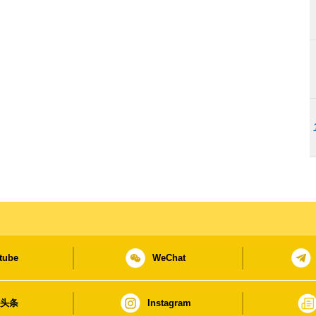
tube
WeChat
日头条
Instagram