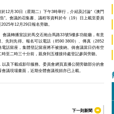
將於12月30日（星期二）下午3時舉行，介紹及討論“《澳門
分析報告”。會議的召集書、議程等資料於今（19）日上載至委員
025年12月29日報名旁聽。
。會議轉播室設於馬交石炮台馬路33號5樓多功能廳，有意
到先得。報名可以電話（8590 3800）、傳真（2852
絡電話留座，集體登記留座將不被接納。倘會議當日仍有空
二時至二時三十分前，親身到五樓接待處登記參與旁聽。
，以及下載或影印服務。委員會網頁直播公開旁聽部分的會
看會議現場畫面，近期全體會議視頻亦已上載。
下一則新聞