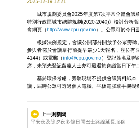
2025-12-19 12:21
城市規劃委員會2025年度第7次平常全體會議
特別行政區城市總體規劃(2020-2040)》檢討
會網頁（
http://www.cpu.gov.mo
）。公眾可於今日至2
根據法例規定，會議公開部分開放予公眾旁聽
參與者需於會議舉行前提早最少1天報名，座位有限、先
4144）或電郵（
info@cpu.gov.mo
）登記姓名及聯
席，未預先登記留座人士亦可最遲於會議當日下午
基於環保考慮，旁聽現場不提供會議資料紙本
議，屆時公眾可透過個人電腦、平板電腦或手機觀
上一則新聞
平安夜及除夕夜多條日間巴士路線延長服務