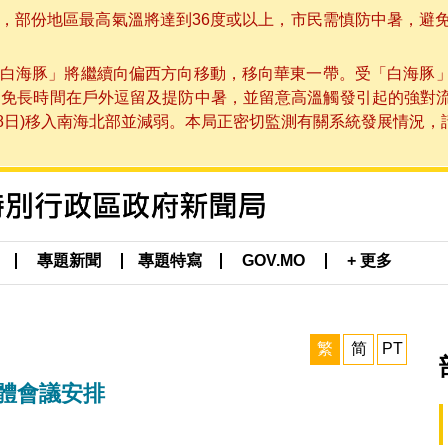
部份地區最高氣溫將達到36度或以上，市民需慎防中暑，避免在烈
白海豚」將繼續向偏西方向移動，移向華東一帶。受「白海豚
避免長時間在戶外逗留及提防中暑，並留意高溫觸發引起的強對
8日)移入南海北部並減弱。本局正密切監測有關系統發展情況，請市
專題新聞
專題特寫
GOV.MO
+ 更多
繁
简
PT
全體會議安排