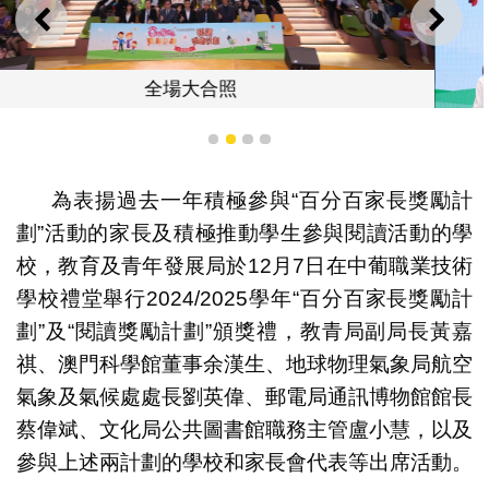
上一則
下一
1
2
3
4
為表揚過去一年積極參與“百分百家長獎勵計
劃”活動的家長及積極推動學生參與閱讀活動的學
家長獲頒發“百分百金星家長”獎項
校，教育及青年發展局於12月7日在中葡職業技術
學校禮堂舉行2024/2025學年“百分百家長獎勵計
劃”及“閱讀獎勵計劃”頒獎禮，教青局副局長黃嘉
祺、澳門科學館董事余漢生、地球物理氣象局航空
氣象及氣候處處長劉英偉、郵電局通訊博物館館長
蔡偉斌、文化局公共圖書館職務主管盧小慧，以及
參與上述兩計劃的學校和家長會代表等出席活動。